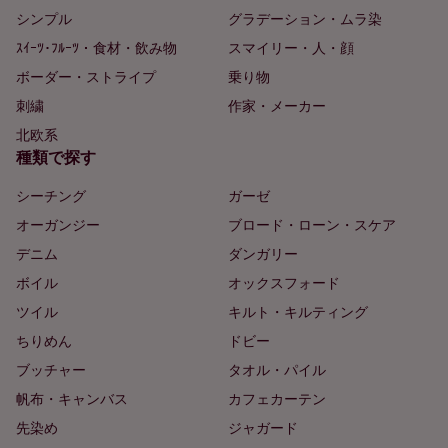
シンプル
グラデーション・ムラ染
ｽｲｰﾂ･ﾌﾙｰﾂ・食材・飲み物
スマイリー・人・顔
ボーダー・ストライプ
乗り物
刺繍
作家・メーカー
北欧系
種類で探す
シーチング
ガーゼ
オーガンジー
ブロード・ローン・スケア
デニム
ダンガリー
ボイル
オックスフォード
ツイル
キルト・キルティング
ちりめん
ドビー
ブッチャー
タオル・パイル
帆布・キャンバス
カフェカーテン
先染め
ジャガード