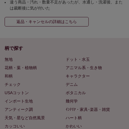
違う商品・汚れ・数量不足があったが、水通し・洗濯後、また
は裁断後に気が付いた
返品・キャンセルの詳細はこちら
柄で探す
無地
ドット・水玉
花柄・葉・植物柄
アニマル系・生き物
和柄
キャラクター
チェック
デニム
USAコットン
ボタニカル
インポート生地
幾何学
アンティーク調
ｲﾝﾃﾘｱ・家具･楽器・雑貨
天気・星など自然風景
ハート柄
カッコいい
かわいい