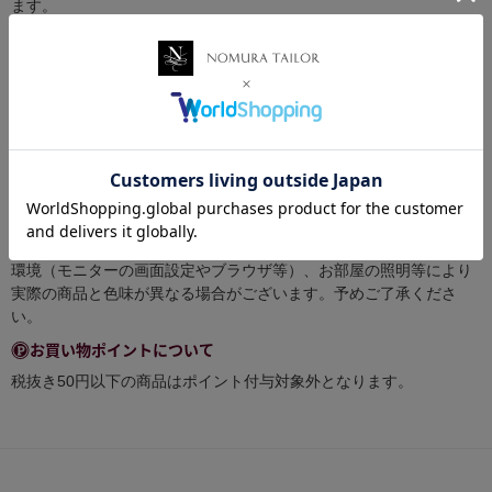
ます。
※商品は入荷するロットにより、色味や厚みが異なる場合がござい
ます。これらは生産の都合上避けられない事象でございます。
前回ご注文と同じ商品でも色味や厚みに差が生じる可能性がありま
すことを予めご理解をいただいた上でご購入を検討いただけますよ
うお願い致します。
（ロットとは、同じ条件のもとに製造する製品の、生産・出荷の単
位のことです。）
商品画像について
できる限り実物の色に近づけるよう徹底しておりますが、 お使いの
環境（モニターの画面設定やブラウザ等）、お部屋の照明等により
実際の商品と色味が異なる場合がございます。予めご了承くださ
い。
お買い物ポイントについて
税抜き50円以下の商品はポイント付与対象外となります。