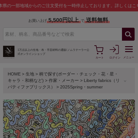
部地域からのご注文受付を一時停止しております。
詳しくはこちら
5,500円以上
送料無料
お買い上げ
で
1万点以上の生地・布・手芸材料の通販/
ノムラテーラー公
式オンラインショップ
メニュー
カート
ログイン
HOME
>
生地
>
柄で探す(ボーダー・チェック・花・星・
キャラ・和柄など)
>
作家・メーカー
>
Liberty fabrics（リ
バティファブリックス）
>
2025Spring・summer