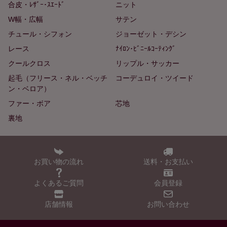
合皮・ﾚｻﾞｰ･ｽｴｰﾄﾞ
ニット
W幅・広幅
サテン
チュール・シフォン
ジョーゼット・デシン
レース
ﾅｲﾛﾝ･ﾋﾞﾆｰﾙｺｰﾃｨﾝｸﾞ
クールクロス
リップル・サッカー
起毛（フリース・ネル・ベッチ
コーデュロイ・ツイード
ン・ベロア）
ファー・ボア
芯地
裏地
お買い物の流れ
送料・お支払い
よくあるご質問
会員登録
店舗情報
お問い合わせ