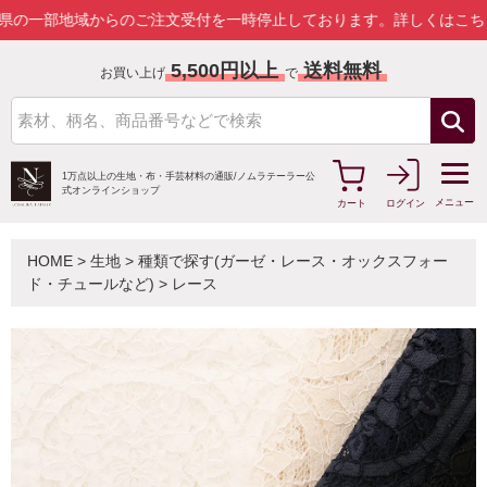
地域からのご注文受付を一時停止しております。
詳しくはこちら
5,500円以上
送料無料
お買い上げ
で
1万点以上の生地・布・手芸材料の通販/
ノムラテーラー公
式オンラインショップ
メニュー
カート
ログイン
HOME
>
生地
>
種類で探す(ガーゼ・レース・オックスフォー
ド・チュールなど)
>
レース