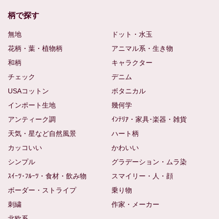
柄で探す
無地
ドット・水玉
花柄・葉・植物柄
アニマル系・生き物
和柄
キャラクター
チェック
デニム
USAコットン
ボタニカル
インポート生地
幾何学
アンティーク調
ｲﾝﾃﾘｱ・家具･楽器・雑貨
天気・星など自然風景
ハート柄
カッコいい
かわいい
シンプル
グラデーション・ムラ染
ｽｲｰﾂ･ﾌﾙｰﾂ・食材・飲み物
スマイリー・人・顔
ボーダー・ストライプ
乗り物
刺繍
作家・メーカー
北欧系