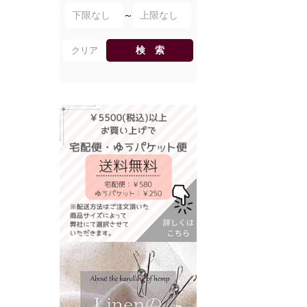
～
検 索
クリア