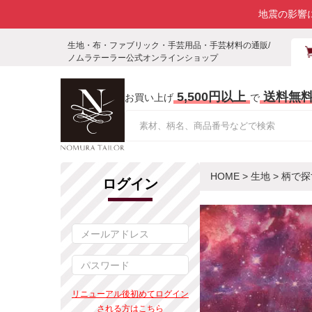
地震の影響
生地・布・ファブリック・手芸用品・手芸材料の通販/
ノムラテーラー公式オンラインショップ
5,500円以上
送料無
お買い上げ
で
HOME
>
生地
>
柄で探
ログイン
リニューアル後初めてログイン
される方はこちら