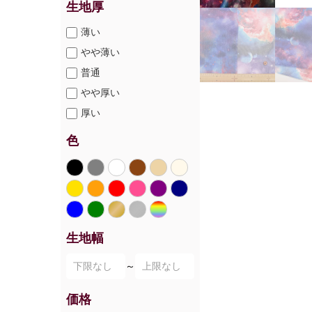
生地厚
薄い
やや薄い
普通
やや厚い
厚い
色
生地幅
～
価格