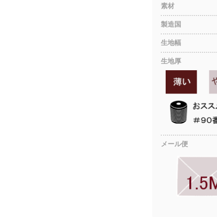
素材
製造国
生地幅
生地厚
メール便