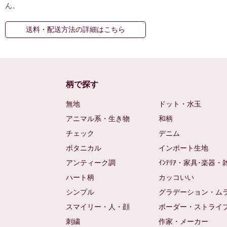
ん。
送料・配送方法の詳細はこちら
柄で探す
無地
ドット・水玉
アニマル系・生き物
和柄
チェック
デニム
ボタニカル
インポート生地
アンティーク調
ｲﾝﾃﾘｱ・家具･楽器・
ハート柄
カッコいい
シンプル
グラデーション・ム
スマイリー・人・顔
ボーダー・ストライ
刺繍
作家・メーカー