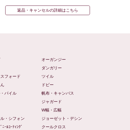
返品・キャンセルの詳細はこちら
ゼ
オーガンジー
ム
ダンガリー
クスフォード
ツイル
めん
ドビー
ル・パイル
帆布・キャンバス
め
ジャガード
ト
W幅・広幅
ール・シフォン
ジョーゼット・デシン
ﾋﾞﾆｰﾙｺｰﾃｨﾝｸﾞ
クールクロス