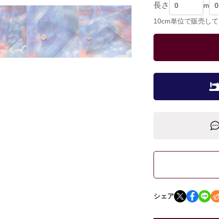
長さ
m
10cm単位で販売し
シェア