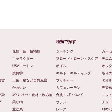
種類で探す
花柄・葉・植物柄
シーチング
ガー
キャラクター
ブロード・ローン・スケア
デニ
USAコットン
ボイル
オッ
幾何学
キルト・キルティング
ちり
雑貨
天気・星など自然風景
ブッチャー
タオ
かわいい
カフェカーテン
先染
ラ染
ｽｲｰﾂ･ﾌﾙｰﾂ・食材・飲み物
合皮・ﾚｻﾞｰ･ｽｴｰﾄﾞ
ニッ
プ
乗り物
サテン
チュ
北欧系
レース
ﾅｲﾛﾝ･