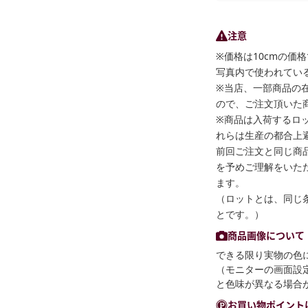
注意
※価格は10cmの価
写真内で使われている
※当店、一部商品の
ので、ご注文頂いた
※商品は入荷するロ
れらは生産の都合上
前回ご注文と同じ商
を予めご理解をいた
ます。
（ロットとは、同じ
とです。）
商品画像について
できる限り実物の色
（モニターの画面設
と色味が異なる場合
お買い物ポイント