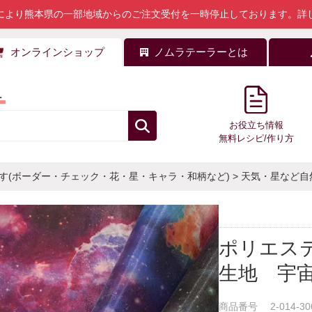
により熊本県の一部地域からのご注文受付を一時停止しております。
詳
オンラインショップ
ノムラテーラーとは
料
お役立ち情報
無料レシピ/作り方
す(ボーダー・チェック・花・星・キャラ・和柄など)
>
天気・星など自
ポリエス
生地 宇
商品番号
2-014-30