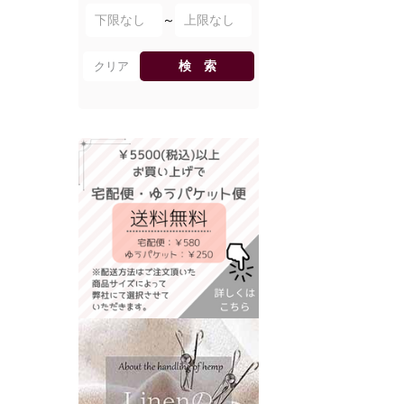
～
検 索
クリア