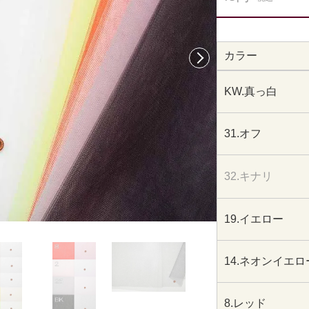
カラー
次へ
KW.真っ白
31.オフ
32.キナリ
19.イエロー
14.ネオンイエロ
8.レッド