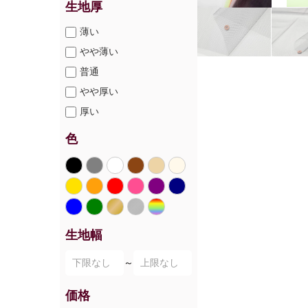
生地厚
薄い
やや薄い
普通
やや厚い
厚い
色
生地幅
～
価格