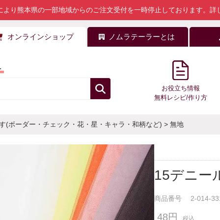
により熊本県の一部地域からのご注文受付を一時停止しております。
詳
オンラインショップ
ノムラテーラーとは
料
お役立ち情報
無料レシピ/作り方
す(ボーダー・チェック・花・星・キャラ・和柄など)
>
無地
15デニ
商品番号
2-014-33
48円
税込