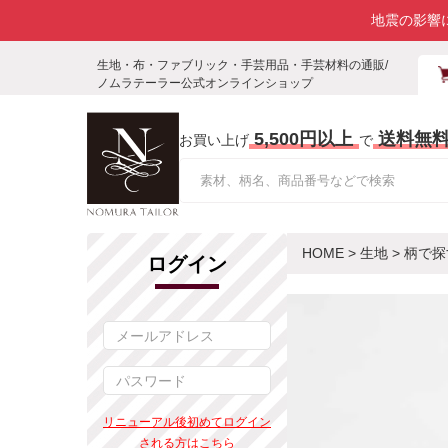
地震の影響
生地・布・ファブリック・手芸用品・手芸材料の通販/
ノムラテーラー公式オンラインショップ
5,500円以上
送料無
お買い上げ
で
HOME
>
生地
>
柄で探
ログイン
リニューアル後初めてログイン
される方はこちら