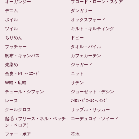
オーガンジー
ブロード・ローン・スケア
デニム
ダンガリー
ボイル
オックスフォード
ツイル
キルト・キルティング
ちりめん
ドビー
ブッチャー
タオル・パイル
帆布・キャンバス
カフェカーテン
先染め
ジャガード
合皮・ﾚｻﾞｰ･ｽｴｰﾄﾞ
ニット
W幅・広幅
サテン
チュール・シフォン
ジョーゼット・デシン
レース
ﾅｲﾛﾝ･ﾋﾞﾆｰﾙｺｰﾃｨﾝｸﾞ
クールクロス
リップル・サッカー
起毛（フリース・ネル・ベッチ
コーデュロイ・ツイード
ン・ベロア）
ファー・ボア
芯地