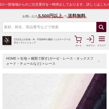
地域からのご注文受付を一時停止しております。
詳しくはこちら
5,500円以上
送料無料
お買い上げ
で
1万点以上の生地・布・手芸材料の通販/
ノムラテーラー公
式オンラインショップ
メニュー
カート
ログイン
HOME
>
生地
>
種類で探す(ガーゼ・レース・オックスフ
ォード・チュールなど)
>
レース