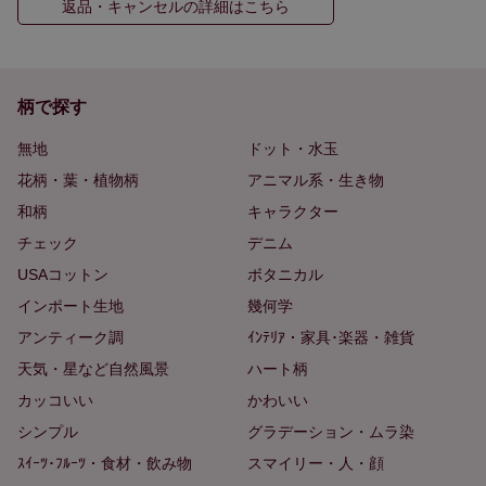
返品・キャンセルの詳細はこちら
柄で探す
無地
ドット・水玉
花柄・葉・植物柄
アニマル系・生き物
和柄
キャラクター
チェック
デニム
USAコットン
ボタニカル
インポート生地
幾何学
アンティーク調
ｲﾝﾃﾘｱ・家具･楽器・雑貨
天気・星など自然風景
ハート柄
カッコいい
かわいい
シンプル
グラデーション・ムラ染
ｽｲｰﾂ･ﾌﾙｰﾂ・食材・飲み物
スマイリー・人・顔