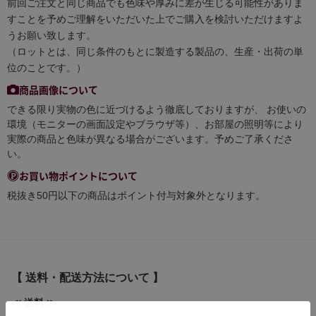
前回ご注文と同じ商品でも色味や厚みに差が生じる可能性がありま
すことを予めご理解をいただいた上でご購入を検討いただけますよ
うお願い致します。
（ロットとは、同じ条件のもとに製造する製品の、生産・出荷の単
位のことです。）
商品画像について
できる限り実物の色に近づけるよう徹底しておりますが、 お使いの
環境（モニターの画面設定やブラウザ等）、お部屋の照明等により
実際の商品と色味が異なる場合がございます。予めご了承くださ
い。
お買い物ポイントについて
税抜き50円以下の商品はポイント付与対象外となります。
【 送料・配送方法について 】
≪ 送料 ≫