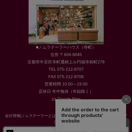
■ノムラテーラーハウス（寺町）
住所 〒604-8045
京都市中京区寺町通錦上ル円福寺前町278
TEL 075-212-8707
FAX 075-212-8708
営業時間 10:00～19:00
店休日 年中無休（年始除く）
>> Google Map
会社情報
|
ノムラテーラーとは
|
店舗情報
|
採用情報
|
お役立ち情報・ブログ
|
お問い合わせ
特定商取引に関する法律に基づく表示
|
プライバシーポリシー
|