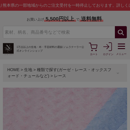
の一部地域からのご注文受付を一時停止しております。
詳しくはこちら
5,500円以上
送料無料
お買い上げ
で
1万点以上の生地・布・手芸材料の通販/
ノムラテーラー公
式オンラインショップ
メニュー
カート
ログイン
HOME
>
生地
>
種類で探す(ガーゼ・レース・オックスフ
ォード・チュールなど)
>
レース