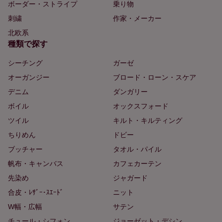
ボーダー・ストライプ
乗り物
刺繍
作家・メーカー
北欧系
種類で探す
シーチング
ガーゼ
オーガンジー
ブロード・ローン・スケア
デニム
ダンガリー
ボイル
オックスフォード
ツイル
キルト・キルティング
ちりめん
ドビー
ブッチャー
タオル・パイル
帆布・キャンバス
カフェカーテン
先染め
ジャガード
合皮・ﾚｻﾞｰ･ｽｴｰﾄﾞ
ニット
W幅・広幅
サテン
チュール・シフォン
ジョーゼット・デシン