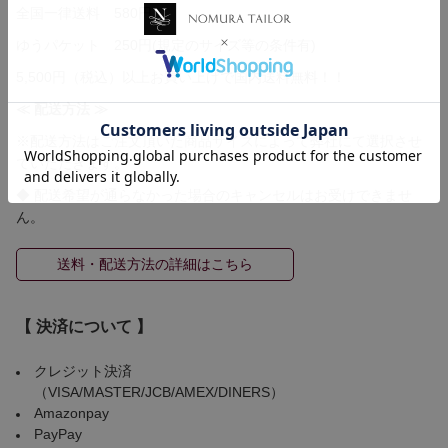
全国一律送料 580円
ゆうパケット 250円(規定のサイズ等の条件有)
5,500円（税込）以上お買い上げで国内送料無料！！
≪ 配送方法 ≫
※配送方法はご注文頂いた商品サイズによって弊社にて選択させ
ていただきます。
◆ 配送希望が通らなかった場合のキャンセルはお受けできませ
ん。
送料・配送方法の詳細はこちら
【 決済について 】
クレジット決済
（VISA/MASTER/JCB/AMEX/DINERS）
Amazonpay
PayPay