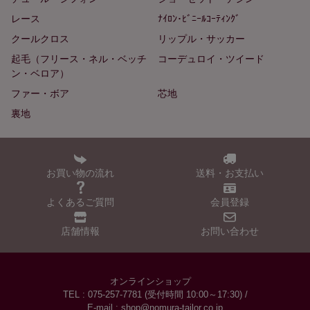
レース
ﾅｲﾛﾝ･ﾋﾞﾆｰﾙｺｰﾃｨﾝｸﾞ
クールクロス
リップル・サッカー
起毛（フリース・ネル・ベッチ
コーデュロイ・ツイード
ン・ベロア）
ファー・ボア
芯地
裏地
お買い物の流れ
送料・お支払い
よくあるご質問
会員登録
店舗情報
お問い合わせ
オンラインショップ
TEL : 075-257-7781 (受付時間 10:00～17:30) /
E-mail : shop@nomura-tailor.co.jp