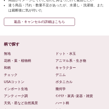
違う商品・汚れ・数量不足があったが、水通し・洗濯後、また
は裁断後に気が付いた
返品・キャンセルの詳細はこちら
柄で探す
無地
ドット・水玉
花柄・葉・植物柄
アニマル系・生き物
和柄
キャラクター
チェック
デニム
USAコットン
ボタニカル
インポート生地
幾何学
アンティーク調
ｲﾝﾃﾘｱ・家具･楽器・雑貨
天気・星など自然風景
ハート柄