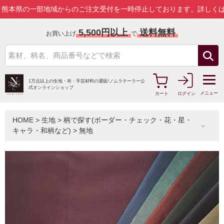
一部地域からのご注文受付を一時停止しております。
詳しくはこちら
5,500円以上
送料無料
お買い上げ
で
1万点以上の生地・布・手芸材料の通販/
ノムラテーラー公
式オンラインショップ
メニュー
カート
ログイン
HOME
>
生地
>
柄で探す(ボーダー・チェック・花・星・
キャラ・和柄など)
>
無地