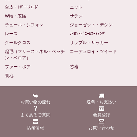
合皮・ﾚｻﾞｰ･ｽｴｰﾄﾞ
ニット
W幅・広幅
サテン
チュール・シフォン
ジョーゼット・デシン
レース
ﾅｲﾛﾝ･ﾋﾞﾆｰﾙｺｰﾃｨﾝｸﾞ
クールクロス
リップル・サッカー
起毛（フリース・ネル・ベッチ
コーデュロイ・ツイード
ン・ベロア）
ファー・ボア
芯地
裏地
お買い物の流れ
送料・お支払い
よくあるご質問
会員登録
店舗情報
お問い合わせ