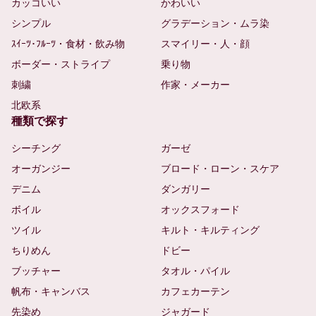
カッコいい
かわいい
シンプル
グラデーション・ムラ染
ｽｲｰﾂ･ﾌﾙｰﾂ・食材・飲み物
スマイリー・人・顔
ボーダー・ストライプ
乗り物
刺繍
作家・メーカー
北欧系
種類で探す
シーチング
ガーゼ
オーガンジー
ブロード・ローン・スケア
デニム
ダンガリー
ボイル
オックスフォード
ツイル
キルト・キルティング
ちりめん
ドビー
ブッチャー
タオル・パイル
帆布・キャンバス
カフェカーテン
先染め
ジャガード