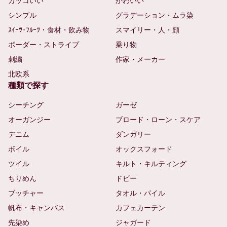
カッコいい
かわいい
シンプル
グラデーション・ムラ染
ｽｲｰﾂ･ﾌﾙｰﾂ・食材・飲み物
スマイリー・人・顔
ボーダー・ストライプ
乗り物
刺繍
作家・メーカー
北欧系
種類で探す
シーチング
ガーゼ
オーガンジー
ブロード・ローン・スケア
デニム
ダンガリー
ボイル
オックスフォード
ツイル
キルト・キルティング
ちりめん
ドビー
ブッチャー
タオル・パイル
帆布・キャンバス
カフェカーテン
先染め
ジャガード