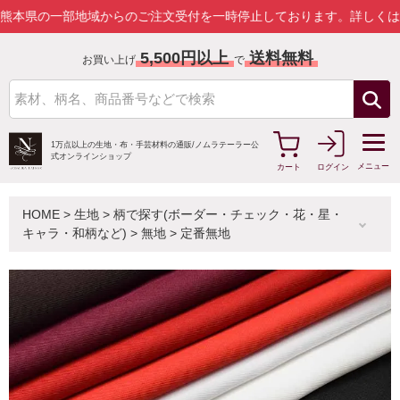
部地域からのご注文受付を一時停止しております。
詳しくはこちら
5,500円以上
送料無料
お買い上げ
で
1万点以上の生地・布・手芸材料の通販/
ノムラテーラー公
式オンラインショップ
メニュー
カート
ログイン
HOME
>
生地
>
柄で探す(ボーダー・チェック・花・星・
キャラ・和柄など)
>
無地
>
定番無地