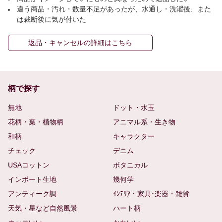
違う商品・汚れ・数量不足があったが、水通し・洗濯後、また
は裁断後に気が付いた
返品・キャンセルの詳細はこちら
柄で探す
無地
ドット・水玉
花柄・葉・植物柄
アニマル系・生き物
和柄
キャラクター
チェック
デニム
USAコットン
ボタニカル
インポート生地
幾何学
アンティーク調
ｲﾝﾃﾘｱ・家具･楽器・雑貨
天気・星など自然風景
ハート柄