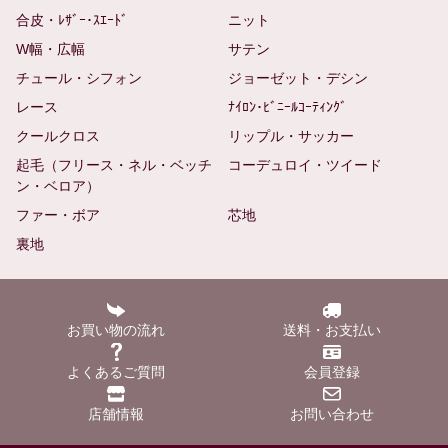
合皮・ﾚｻﾞｰ･ｽｴｰﾄﾞ
ニット
W幅・広幅
サテン
チュール・シフォン
ジョーゼット・デシン
レース
ﾅｲﾛﾝ･ﾋﾞﾆｰﾙｺｰﾃｨﾝｸﾞ
クールクロス
リップル・サッカー
起毛（フリース・ネル・ベッチ
コーデュロイ・ツイード
ン・ベロア）
ファー・ボア
芯地
裏地
お買い物の流れ
送料・お支払い
よくあるご質問
会員登録
店舗情報
お問い合わせ