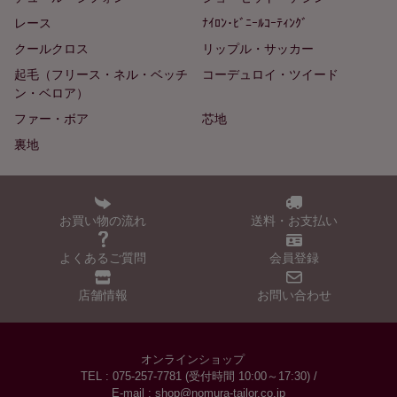
レース
ﾅｲﾛﾝ･ﾋﾞﾆｰﾙｺｰﾃｨﾝｸﾞ
クールクロス
リップル・サッカー
起毛（フリース・ネル・ベッチ
コーデュロイ・ツイード
ン・ベロア）
ファー・ボア
芯地
裏地
お買い物の流れ
送料・お支払い
よくあるご質問
会員登録
店舗情報
お問い合わせ
オンラインショップ
TEL : 075-257-7781 (受付時間 10:00～17:30) /
E-mail : shop@nomura-tailor.co.jp