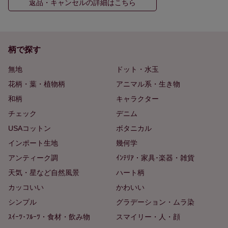
返品・キャンセルの詳細はこちら
柄で探す
無地
ドット・水玉
花柄・葉・植物柄
アニマル系・生き物
和柄
キャラクター
チェック
デニム
USAコットン
ボタニカル
インポート生地
幾何学
アンティーク調
ｲﾝﾃﾘｱ・家具･楽器・雑貨
天気・星など自然風景
ハート柄
カッコいい
かわいい
シンプル
グラデーション・ムラ染
ｽｲｰﾂ･ﾌﾙｰﾂ・食材・飲み物
スマイリー・人・顔