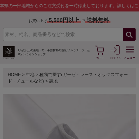
部地域からのご注文受付を一時停止しております。
詳しくはこちら
5,500円以上
送料無料
お買い上げ
で
1万点以上の生地・布・手芸材料の通販/
ノムラテーラー公
式オンラインショップ
メニュー
カート
ログイン
HOME
>
生地
>
種類で探す(ガーゼ・レース・オックスフォー
ド・チュールなど)
>
裏地