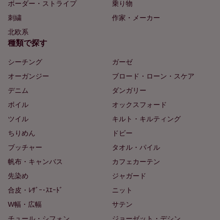
ボーダー・ストライプ
乗り物
刺繍
作家・メーカー
北欧系
種類で探す
シーチング
ガーゼ
オーガンジー
ブロード・ローン・スケア
デニム
ダンガリー
ボイル
オックスフォード
ツイル
キルト・キルティング
ちりめん
ドビー
ブッチャー
タオル・パイル
帆布・キャンバス
カフェカーテン
先染め
ジャガード
合皮・ﾚｻﾞｰ･ｽｴｰﾄﾞ
ニット
W幅・広幅
サテン
チュール・シフォン
ジョーゼット・デシン