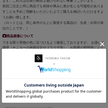
ます。これらは生産の都合上避けられない事象でございます。
前回ご注文と同じ商品でも色味や厚みに差が生じる可能性がありま
すことを予めご理解をいただいた上でご購入を検討いただけますよ
うお願い致します。
（ロットとは、同じ条件のもとに製造する製品の、生産・出荷の単
位のことです。）
商品画像について
できる限り実物の色に近づけるよう徹底しておりますが、 お使いの
環境（モニターの画面設定やブラウザ等）、お部屋の照明等により
実際の商品と色味が異なる場合がございます。予めご了承くださ
い。
お買い物ポイントについて
税抜き50円以下の商品はポイント付与対象外となります。
関連商品