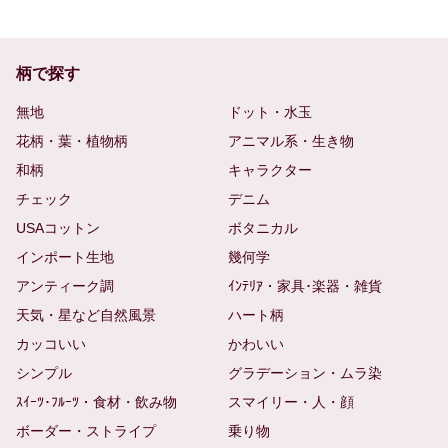
柄で探す
無地
ドット・水玉
花柄・葉・植物柄
アニマル系・生き物
和柄
キャラクター
チェック
デニム
USAコットン
ボタニカル
インポート生地
幾何学
アンティーク調
ｲﾝﾃﾘｱ・家具･楽器・雑貨
天気・星など自然風景
ハート柄
カッコいい
かわいい
シンプル
グラデーション・ムラ染
ｽｲｰﾂ･ﾌﾙｰﾂ・食材・飲み物
スマイリー・人・顔
ボーダー・ストライプ
乗り物