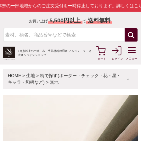
地域からのご注文受付を一時停止しております。
詳しくはこちら
5,500円以上
送料無料
お買い上げ
で
1万点以上の生地・布・手芸材料の通販/
ノムラテーラー公
式オンラインショップ
メニュー
カート
ログイン
HOME
>
生地
>
柄で探す(ボーダー・チェック・花・星・
キャラ・和柄など)
>
無地