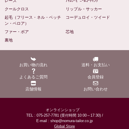
レース
ﾅｲﾛﾝ･ﾋﾞﾆｰﾙｺｰﾃｨﾝｸﾞ
クールクロス
リップル・サッカー
起毛（フリース・ネル・ベッチ
コーデュロイ・ツイード
ン・ベロア）
ファー・ボア
芯地
裏地
お買い物の流れ
送料・お支払い
よくあるご質問
会員登録
店舗情報
お問い合わせ
オンラインショップ
TEL : 075-257-7781 (受付時間 10:00～17:30) /
E-mail : shop@nomura-tailor.co.jp
Global Store