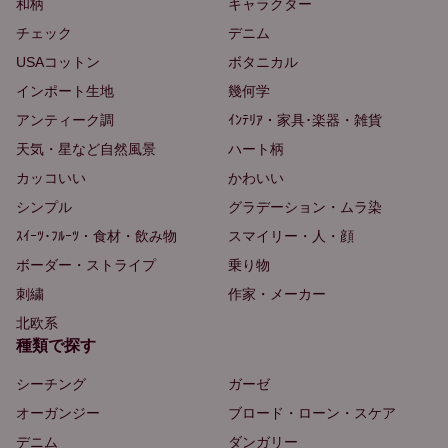
和柄
キャラクター
チェック
デニム
USAコットン
ボタニカル
インポート生地
幾何学
アンティーク調
ｲﾝﾃﾘｱ・家具･楽器・雑貨
天気・星など自然風景
ハート柄
カッコいい
かわいい
シンプル
グラデーション・ムラ染
ｽｲｰﾂ･ﾌﾙｰﾂ・食材・飲み物
スマイリー・人・顔
ボーダー・ストライプ
乗り物
刺繍
作家・メーカー
北欧系
種類で探す
シーチング
ガーゼ
オーガンジー
ブロード・ローン・スケア
デニム
ダンガリー