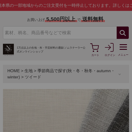
一部地域からのご注文受付を一時停止しております。
詳しくはこちら
5,500円以上
送料無料
お買い上げ
で
1万点以上の生地・布・手芸材料の通販/
ノムラテーラー公
式オンラインショップ
メニュー
カート
ログイン
HOME
>
生地
>
季節商品で探す(秋・冬・秋冬・autumn・
winter)
>
ツイード