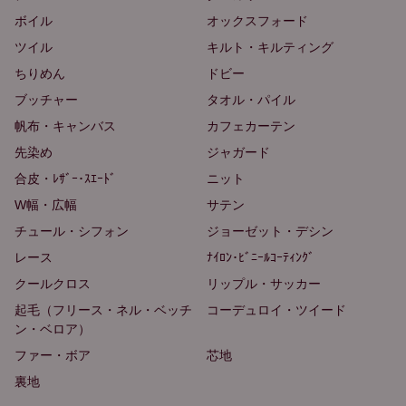
ボイル
オックスフォード
ツイル
キルト・キルティング
ちりめん
ドビー
ブッチャー
タオル・パイル
帆布・キャンバス
カフェカーテン
先染め
ジャガード
合皮・ﾚｻﾞｰ･ｽｴｰﾄﾞ
ニット
W幅・広幅
サテン
チュール・シフォン
ジョーゼット・デシン
レース
ﾅｲﾛﾝ･ﾋﾞﾆｰﾙｺｰﾃｨﾝｸﾞ
クールクロス
リップル・サッカー
起毛（フリース・ネル・ベッチ
コーデュロイ・ツイード
ン・ベロア）
ファー・ボア
芯地
裏地