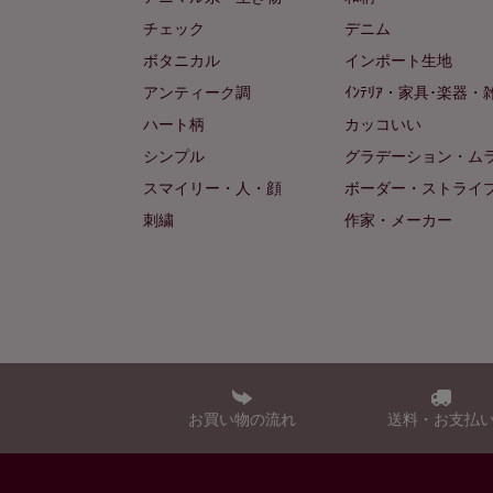
チェック
デニム
ボタニカル
インポート生地
アンティーク調
ｲﾝﾃﾘｱ・家具･楽器・
ハート柄
カッコいい
シンプル
グラデーション・ム
スマイリー・人・顔
ボーダー・ストライ
刺繍
作家・メーカー
お買い物の流れ
送料・お支払