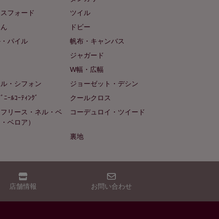
クスフォード
ツイル
めん
ドビー
ル・パイル
帆布・キャンバス
め
ジャガード
ト
W幅・広幅
ール・シフォン
ジョーゼット・デシン
ﾋﾞﾆｰﾙｺｰﾃｨﾝｸﾞ
クールクロス
（フリース・ネル・ベ
コーデュロイ・ツイード
ン・ベロア）
裏地
店舗情報
お問い合わせ