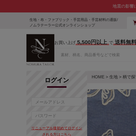
地震の影響
生地・布・ファブリック・手芸用品・手芸材料の通販/
ノムラテーラー公式オンラインショップ
5,500円以上
送料無
お買い上げ
で
HOME
>
生地
>
柄で探
ログイン
リニューアル後初めてログイン
される方はこちら