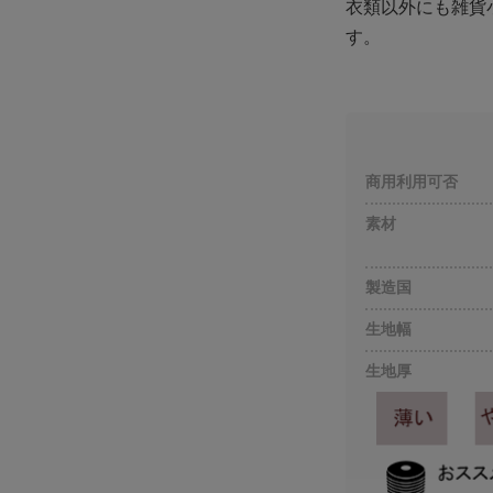
衣類以外にも雑貨
す。
商用利用可否
素材
製造国
生地幅
生地厚