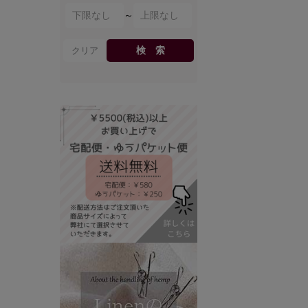
～
検 索
クリア