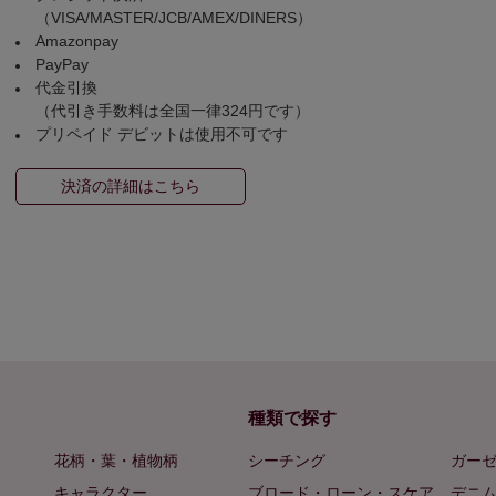
（VISA/MASTER/JCB/AMEX/DINERS）
Amazonpay
PayPay
代金引換
（代引き手数料は全国一律324円です）
プリペイド デビットは使用不可です
決済の詳細はこちら
種類で探す
花柄・葉・植物柄
シーチング
ガー
キャラクター
ブロード・ローン・スケア
デニ