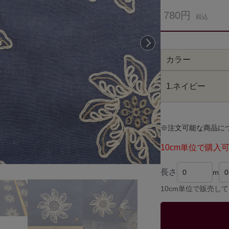
780円
税込
次へ
カラー
1.ネイビー
※注文可能な商品に
10cm単位で購入
長さ
m
10cm単位で販売し