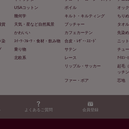
USAコットン
ボイル
オッ
幾何学
キルト・キルティング
ちり
雑貨
天気・星など自然風景
ブッチャー
タオ
かわいい
カフェカーテン
先染
ラ染
ｽｲｰﾂ･ﾌﾙｰﾂ・食材・飲み物
合皮・ﾚｻﾞｰ･ｽｴｰﾄﾞ
ニッ
プ
乗り物
サテン
チュ
北欧系
レース
ﾅｲﾛﾝ･
リップル・サッカー
起毛
ッチ
ファー・ボア
芯地
い
よくあるご質問
会員登録