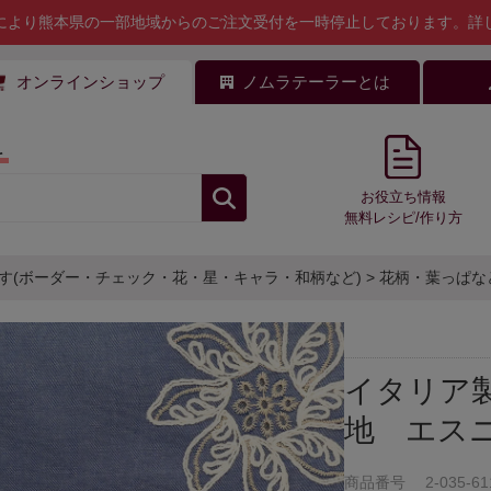
により熊本県の一部地域からのご注文受付を一時停止しております。
詳
オンラインショップ
ノムラテーラーとは
料
お役立ち情報
無料レシピ/作り方
す(ボーダー・チェック・花・星・キャラ・和柄など)
>
花柄・葉っぱな
イタリア製
地 エス
商品番号
2-035-61