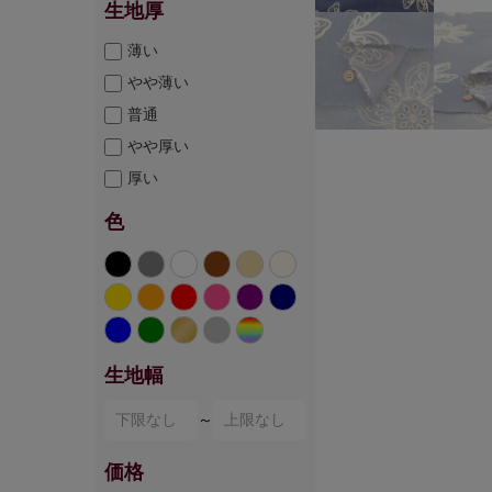
生地厚
薄い
やや薄い
普通
やや厚い
厚い
色
生地幅
～
価格