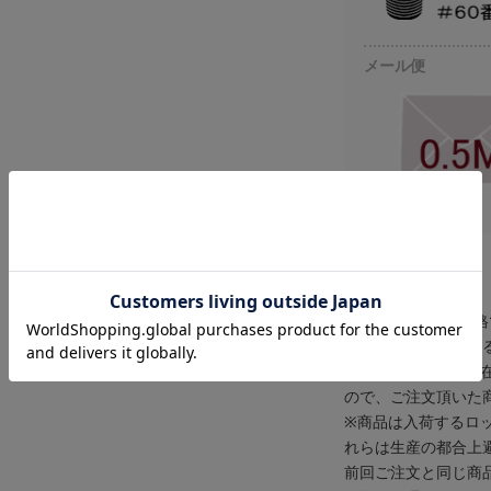
メール便
注意
※価格は10cmの価
写真内で使われている
※当店、一部商品の
ので、ご注文頂いた
※商品は入荷するロ
れらは生産の都合上
前回ご注文と同じ商