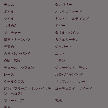
デニム
ダンガリー
ボイル
オックスフォード
ツイル
キルト・キルティング
ちりめん
ドビー
ブッチャー
タオル・パイル
帆布・キャンバス
カフェカーテン
先染め
ジャガード
合皮・ﾚｻﾞｰ･ｽｴｰﾄﾞ
ニット
W幅・広幅
サテン
チュール・シフォン
ジョーゼット・デシン
レース
ﾅｲﾛﾝ･ﾋﾞﾆｰﾙｺｰﾃｨﾝｸﾞ
クールクロス
リップル・サッカー
起毛（フリース・ネル・ベッチ
コーデュロイ・ツイード
ン・ベロア）
ファー・ボア
芯地
裏地