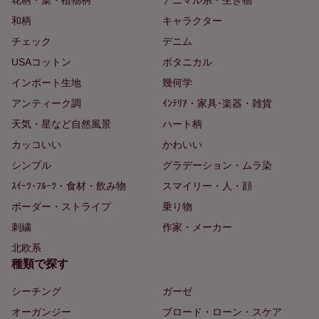
和柄
キャラクター
チェック
デニム
USAコットン
ボタニカル
インポート生地
幾何学
アンティーク調
ｲﾝﾃﾘｱ・家具･楽器・雑貨
天気・星など自然風景
ハート柄
カッコいい
かわいい
シンプル
グラデーション・ムラ染
ｽｲｰﾂ･ﾌﾙｰﾂ・食材・飲み物
スマイリー・人・顔
ボーダー・ストライプ
乗り物
刺繍
作家・メーカー
北欧系
種類で探す
シーチング
ガーゼ
オーガンジー
ブロード・ローン・スケア