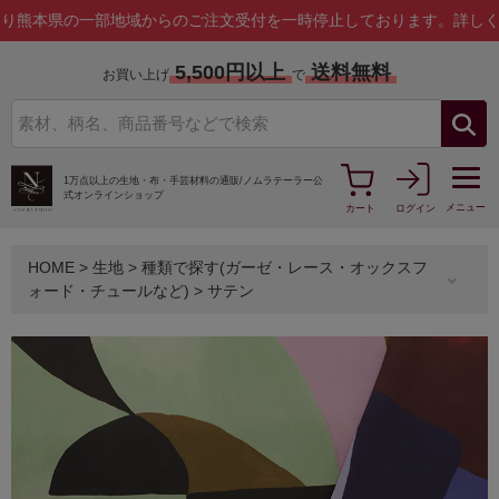
の一部地域からのご注文受付を一時停止しております。
詳しくはこちら
5,500円以上
送料無料
お買い上げ
で
1万点以上の生地・布・手芸材料の通販/
ノムラテーラー公
式オンラインショップ
メニュー
カート
ログイン
HOME
>
生地
>
種類で探す(ガーゼ・レース・オックスフ
ォード・チュールなど)
>
サテン