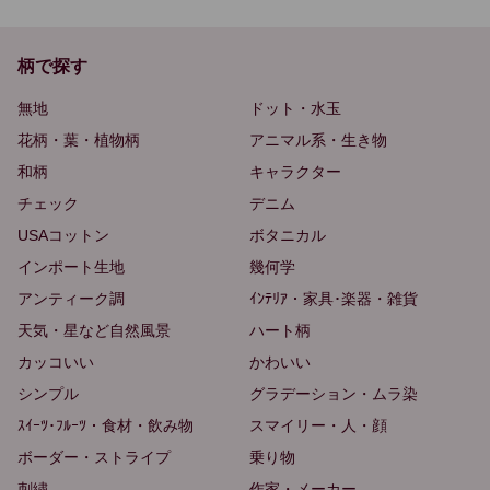
柄で探す
無地
ドット・水玉
花柄・葉・植物柄
アニマル系・生き物
和柄
キャラクター
チェック
デニム
USAコットン
ボタニカル
インポート生地
幾何学
アンティーク調
ｲﾝﾃﾘｱ・家具･楽器・雑貨
天気・星など自然風景
ハート柄
カッコいい
かわいい
シンプル
グラデーション・ムラ染
ｽｲｰﾂ･ﾌﾙｰﾂ・食材・飲み物
スマイリー・人・顔
ボーダー・ストライプ
乗り物
刺繍
作家・メーカー