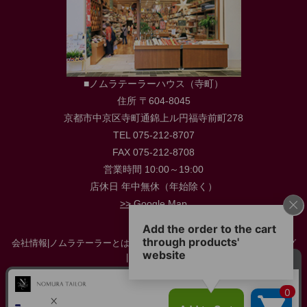
■ノムラテーラーハウス（寺町）
住所 〒604-8045
京都市中京区寺町通錦上ル円福寺前町278
TEL 075-212-8707
FAX 075-212-8708
営業時間 10:00～19:00
店休日 年中無休（年始除く）
>> Google Map
会社情報
|
ノムラテーラーとは
|
店舗情報
|
採用情報
|
お役立ち情報・ブログ
|
お問い合わせ
特定商取引に関する法律に基づく表示
|
プライバシーポリシー
|
サイトマップ