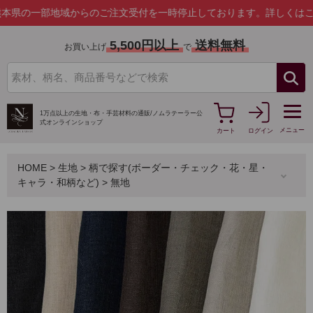
部地域からのご注文受付を一時停止しております。
詳しくはこちら
5,500円以上
送料無料
お買い上げ
で
1万点以上の生地・布・手芸材料の通販/
ノムラテーラー公
式オンラインショップ
メニュー
カート
ログイン
HOME
>
生地
>
柄で探す(ボーダー・チェック・花・星・
キャラ・和柄など)
>
無地