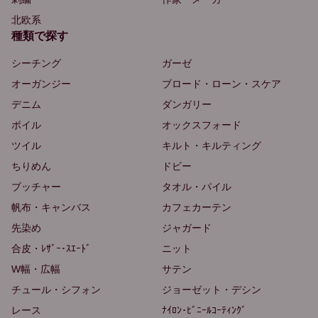
北欧系
種類で探す
シーチング
ガーゼ
オーガンジー
ブロード・ローン・スケア
デニム
ダンガリー
ボイル
オックスフォード
ツイル
キルト・キルティング
ちりめん
ドビー
ブッチャー
タオル・パイル
帆布・キャンバス
カフェカーテン
先染め
ジャガード
合皮・ﾚｻﾞｰ･ｽｴｰﾄﾞ
ニット
W幅・広幅
サテン
チュール・シフォン
ジョーゼット・デシン
レース
ﾅｲﾛﾝ･ﾋﾞﾆｰﾙｺｰﾃｨﾝｸﾞ