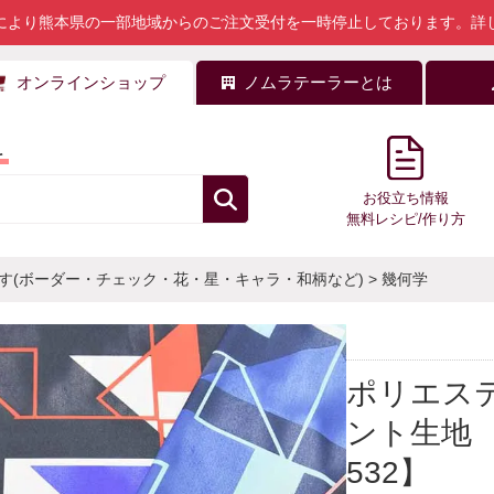
により熊本県の一部地域からのご注文受付を一時停止しております。
詳
オンラインショップ
ノムラテーラーとは
料
お役立ち情報
無料レシピ/作り方
す(ボーダー・チェック・花・星・キャラ・和柄など)
>
幾何学
ポリエス
ント生地 幾
532】