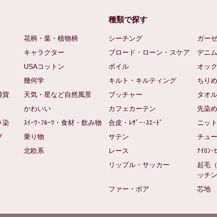
種類で探す
花柄・葉・植物柄
シーチング
ガー
キャラクター
ブロード・ローン・スケア
デニ
USAコットン
ボイル
オッ
幾何学
キルト・キルティング
ちり
雑貨
天気・星など自然風景
ブッチャー
タオ
かわいい
カフェカーテン
先染
ラ染
ｽｲｰﾂ･ﾌﾙｰﾂ・食材・飲み物
合皮・ﾚｻﾞｰ･ｽｴｰﾄﾞ
ニッ
プ
乗り物
サテン
チュ
北欧系
レース
ﾅｲﾛﾝ･
リップル・サッカー
起毛
ッチ
ファー・ボア
芯地