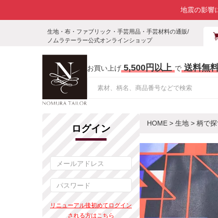
地震の影響
生地・布・ファブリック・手芸用品・手芸材料の通販/
ノムラテーラー公式オンラインショップ
5,500円以上
送料無
お買い上げ
で
HOME
>
生地
>
柄で探
ログイン
リニューアル後初めてログイン
される方はこちら