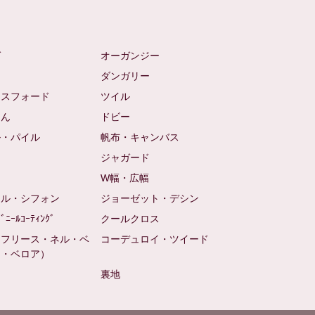
ゼ
オーガンジー
ム
ダンガリー
クスフォード
ツイル
めん
ドビー
ル・パイル
帆布・キャンバス
め
ジャガード
ト
W幅・広幅
ール・シフォン
ジョーゼット・デシン
ﾋﾞﾆｰﾙｺｰﾃｨﾝｸﾞ
クールクロス
（フリース・ネル・ベ
コーデュロイ・ツイード
ン・ベロア）
裏地