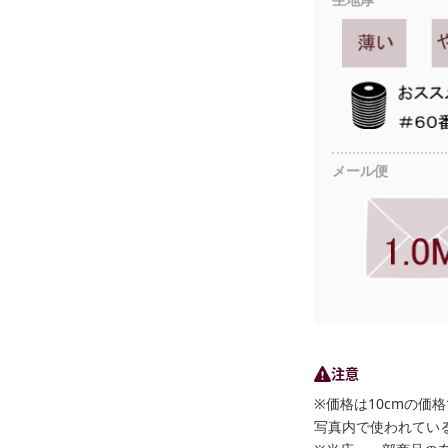
生地厚
メール便
注意
※価格は10cmの価
写真内で使われている