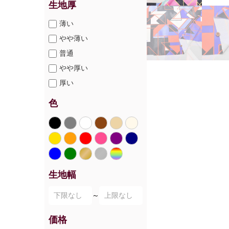
生地厚
薄い
やや薄い
普通
やや厚い
厚い
色
生地幅
～
価格