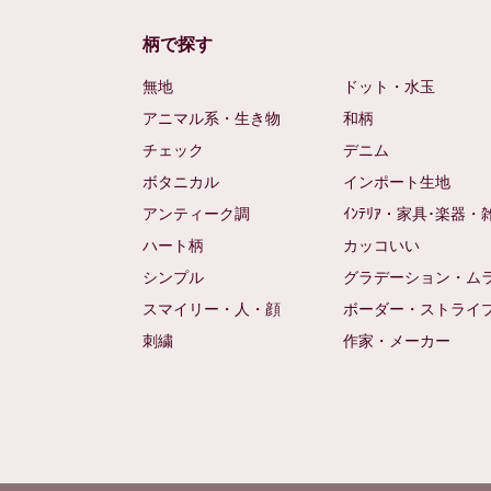
柄で探す
無地
ドット・水玉
アニマル系・生き物
和柄
チェック
デニム
ボタニカル
インポート生地
アンティーク調
ｲﾝﾃﾘｱ・家具･楽器・
ハート柄
カッコいい
シンプル
グラデーション・ム
スマイリー・人・顔
ボーダー・ストライ
刺繍
作家・メーカー