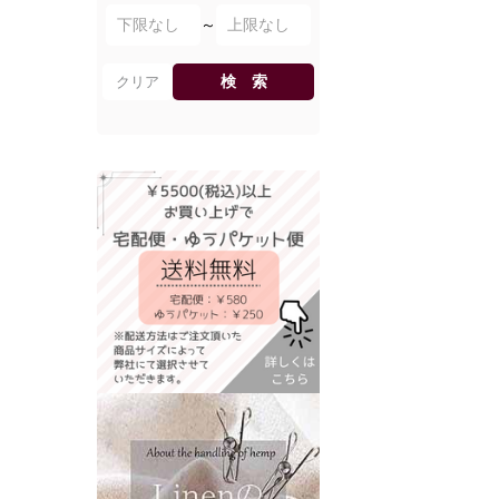
～
検 索
クリア