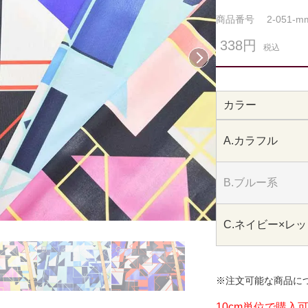
商品番号
2-051-m
338円
税込
次へ
カラー
A.カラフル
B.ブルー系
C.ネイビー×レ
※注文可能な商品に
10cm単位で購入