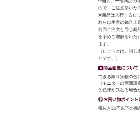
※当店、一部商品の
ので、ご注文頂いた
※商品は入荷するロ
れらは生産の都合上
前回ご注文と同じ商
を予めご理解をいた
ます。
（ロットとは、同じ
とです。）
商品画像について
できる限り実物の色
（モニターの画面設
と色味が異なる場合
お買い物ポイント
税抜き50円以下の