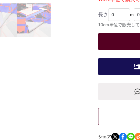
長さ
m
10cm単位で販売し
シェア