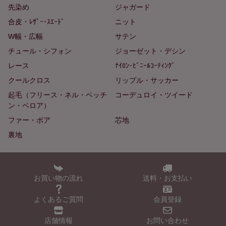
先染め
ジャガード
合皮・ﾚｻﾞｰ･ｽｴｰﾄﾞ
ニット
W幅・広幅
サテン
チュール・シフォン
ジョーゼット・デシン
レース
ﾅｲﾛﾝ･ﾋﾞﾆｰﾙｺｰﾃｨﾝｸﾞ
クールクロス
リップル・サッカー
起毛（フリース・ネル・ベッチ
コーデュロイ・ツイード
ン・ベロア）
ファー・ボア
芯地
裏地
お買い物の流れ
送料・お支払い
よくあるご質問
会員登録
店舗情報
お問い合わせ