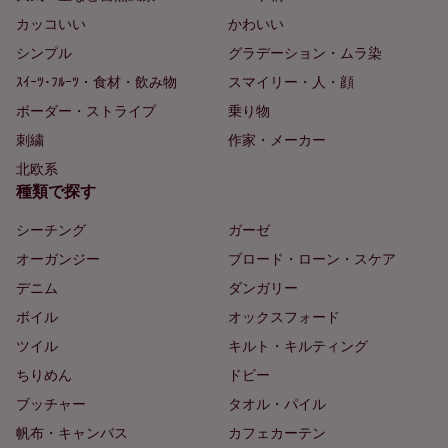
カッコいい
かわいい
シンプル
グラデーション・ムラ染
ｽｲｰﾂ･ﾌﾙｰﾂ・食材・飲み物
スマイリー・人・顔
ボーダー・ストライプ
乗り物
刺繍
作家・メーカー
北欧系
種類で探す
シーチング
ガーゼ
オーガンジー
ブロード・ローン・スケア
デニム
ダンガリー
ボイル
オックスフォード
ツイル
キルト・キルティング
ちりめん
ドビー
ブッチャー
タオル・パイル
帆布・キャンバス
カフェカーテン