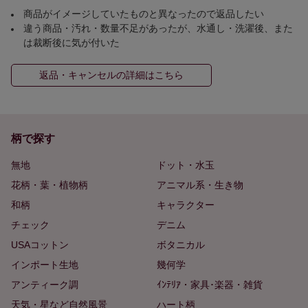
商品がイメージしていたものと異なったので返品したい
違う商品・汚れ・数量不足があったが、水通し・洗濯後、また
は裁断後に気が付いた
返品・キャンセルの詳細はこちら
柄で探す
無地
ドット・水玉
花柄・葉・植物柄
アニマル系・生き物
和柄
キャラクター
チェック
デニム
USAコットン
ボタニカル
インポート生地
幾何学
アンティーク調
ｲﾝﾃﾘｱ・家具･楽器・雑貨
天気・星など自然風景
ハート柄