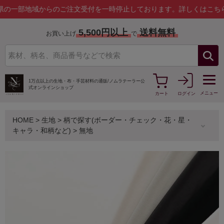
地域からのご注文受付を一時停止しております。
詳しくはこちら
5,500円以上
送料無料
お買い上げ
で
1万点以上の生地・布・手芸材料の通販/
ノムラテーラー公
式オンラインショップ
メニュー
カート
ログイン
HOME
>
生地
>
柄で探す(ボーダー・チェック・花・星・
キャラ・和柄など)
>
無地