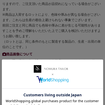
りますので、ご注文頂いた商品が品切れになっている場合がござい
ます。
※商品は入荷するロットにより、色味や厚みが異なる場合がござい
ます。これらは生産の都合上避けられない事象でございます。
前回ご注文と同じ商品でも色味や厚みに差が生じる可能性がありま
すことを予めご理解をいただいた上でご購入を検討いただけますよ
うお願い致します。
（ロットとは、同じ条件のもとに製造する製品の、生産・出荷の単
位のことです。）
商品画像について
できる限り実物の色に近づけるよう徹底しておりますが、 お使いの
環境（モニターの画面設定やブラウザ等）、お部屋の照明等により
実際の商品と色味が異なる場合がございます。予めご了承くださ
い。
お買い物ポイントについて
税抜き50円以下の商品はポイント付与対象外となります。