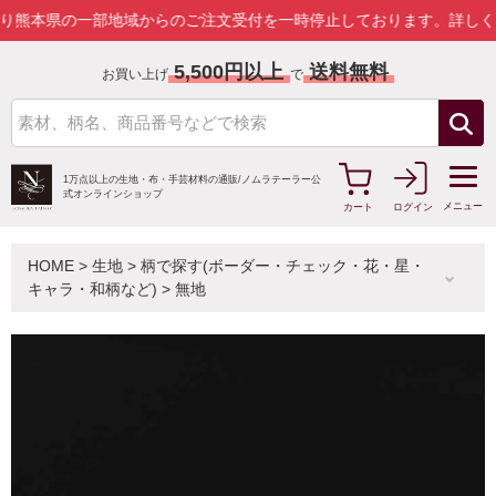
の一部地域からのご注文受付を一時停止しております。
詳しくはこちら
5,500円以上
送料無料
お買い上げ
で
1万点以上の生地・布・手芸材料の通販/
ノムラテーラー公
式オンラインショップ
メニュー
カート
ログイン
HOME
>
生地
>
柄で探す(ボーダー・チェック・花・星・
キャラ・和柄など)
>
無地