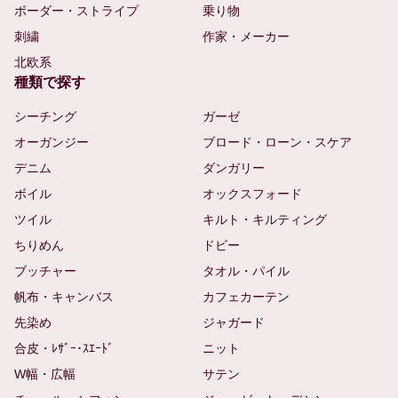
ボーダー・ストライプ
乗り物
刺繍
作家・メーカー
北欧系
種類で探す
シーチング
ガーゼ
オーガンジー
ブロード・ローン・スケア
デニム
ダンガリー
ボイル
オックスフォード
ツイル
キルト・キルティング
ちりめん
ドビー
ブッチャー
タオル・パイル
帆布・キャンバス
カフェカーテン
先染め
ジャガード
合皮・ﾚｻﾞｰ･ｽｴｰﾄﾞ
ニット
W幅・広幅
サテン