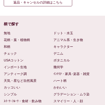
返品・キャンセルの詳細はこちら
柄で探す
無地
ドット・水玉
花柄・葉・植物柄
アニマル系・生き物
和柄
キャラクター
チェック
デニム
USAコットン
ボタニカル
インポート生地
幾何学
アンティーク調
ｲﾝﾃﾘｱ・家具･楽器・雑貨
天気・星など自然風景
ハート柄
カッコいい
かわいい
シンプル
グラデーション・ムラ染
ｽｲｰﾂ･ﾌﾙｰﾂ・食材・飲み物
スマイリー・人・顔