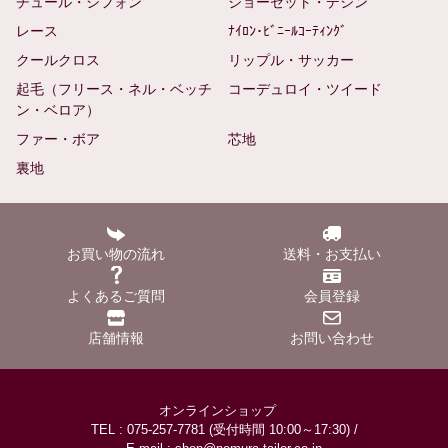
チュール・シフォン
ジョーゼット・デシン
レース
ﾅｲﾛﾝ･ﾋﾞﾆｰﾙｺｰﾃｨﾝｸﾞ
クールクロス
リップル・サッカー
起毛（フリース・ネル・ベッチ
コーデュロイ・ツイード
ン・ベロア）
ファー・ボア
芯地
裏地
お買い物の流れ
送料・お支払い
よくあるご質問
会員登録
店舗情報
お問い合わせ
オンラインショップ
TEL : 075-257-7781 (受付時間 10:00～17:30) /