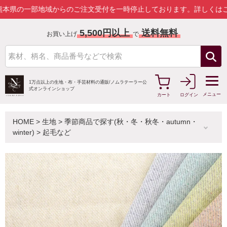
部地域からのご注文受付を一時停止しております。
詳しくはこちら
5,500円以上
送料無料
お買い上げ
で
1万点以上の生地・布・手芸材料の通販/
ノムラテーラー公
式オンラインショップ
メニュー
カート
ログイン
HOME
>
生地
>
季節商品で探す(秋・冬・秋冬・autumn・
winter)
>
起毛など