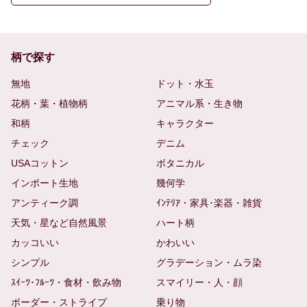
柄で探す
無地
ドット・水玉
花柄・葉・植物柄
アニマル系・生き物
和柄
キャラクター
チェック
デニム
USAコットン
ボタニカル
インポート生地
幾何学
アンティーク調
ｲﾝﾃﾘｱ・家具･楽器・雑貨
天気・星など自然風景
ハート柄
カッコいい
かわいい
シンプル
グラデーション・ムラ染
ｽｲｰﾂ･ﾌﾙｰﾂ・食材・飲み物
スマイリー・人・顔
ボーダー・ストライプ
乗り物