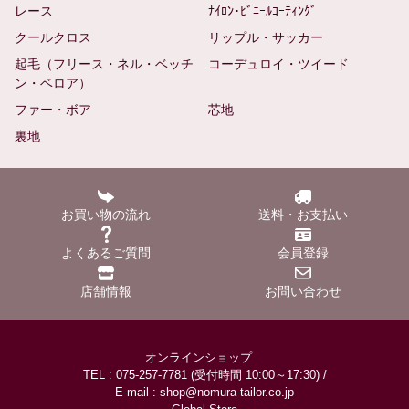
レース
ﾅｲﾛﾝ･ﾋﾞﾆｰﾙｺｰﾃｨﾝｸﾞ
クールクロス
リップル・サッカー
起毛（フリース・ネル・ベッチ
コーデュロイ・ツイード
ン・ベロア）
ファー・ボア
芯地
裏地
お買い物の流れ
送料・お支払い
よくあるご質問
会員登録
店舗情報
お問い合わせ
オンラインショップ
TEL : 075-257-7781 (受付時間 10:00～17:30) /
E-mail : shop@nomura-tailor.co.jp