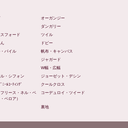
ゼ
オーガンジー
ム
ダンガリー
クスフォード
ツイル
めん
ドビー
ル・パイル
帆布・キャンバス
め
ジャガード
ト
W幅・広幅
ール・シフォン
ジョーゼット・デシン
ﾋﾞﾆｰﾙｺｰﾃｨﾝｸﾞ
クールクロス
（フリース・ネル・ベ
コーデュロイ・ツイード
ン・ベロア）
裏地