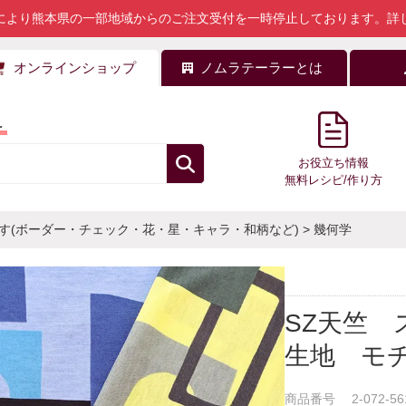
により熊本県の一部地域からのご注文受付を一時停止しております。
詳
オンラインショップ
ノムラテーラーとは
料
お役立ち情報
無料レシピ/作り方
す(ボーダー・チェック・花・星・キャラ・和柄など)
>
幾何学
SZ天竺
生地 モ
商品番号
2-072-56