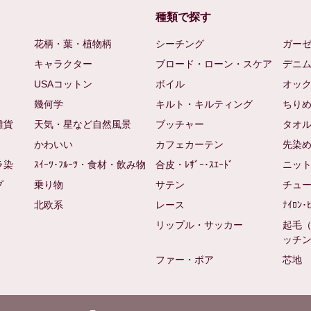
種類で探す
花柄・葉・植物柄
シーチング
ガー
キャラクター
ブロード・ローン・スケア
デニ
USAコットン
ボイル
オッ
幾何学
キルト・キルティング
ちり
雑貨
天気・星など自然風景
ブッチャー
タオ
かわいい
カフェカーテン
先染
ラ染
ｽｲｰﾂ･ﾌﾙｰﾂ・食材・飲み物
合皮・ﾚｻﾞｰ･ｽｴｰﾄﾞ
ニッ
プ
乗り物
サテン
チュ
北欧系
レース
ﾅｲﾛﾝ･
リップル・サッカー
起毛
ッチ
ファー・ボア
芯地