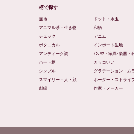
柄で探す
無地
ドット・水玉
アニマル系・生き物
和柄
チェック
デニム
ボタニカル
インポート生地
アンティーク調
ｲﾝﾃﾘｱ・家具･楽器・
ハート柄
カッコいい
シンプル
グラデーション・ム
スマイリー・人・顔
ボーダー・ストライ
刺繍
作家・メーカー