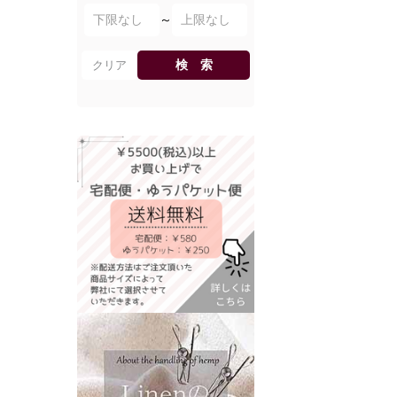
～
検 索
クリア