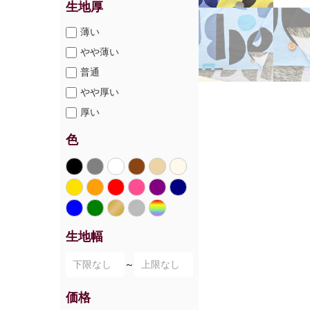
生地厚
薄い
やや薄い
普通
やや厚い
厚い
色
生地幅
～
価格