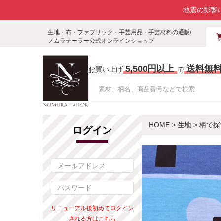
地震の影響
生地・布・ファブリック・手芸用品・手芸材料の通販/
ノムラテーラー公式オンラインショップ
5,500円以上
送料無
お買い上げ
で
HOME
>
生地
>
柄で探
ログイン
リニューアル後初めてログイン
される方はこちら