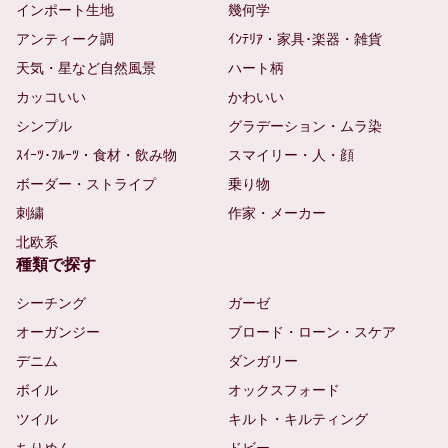
インポート生地
幾何学
アンティーク調
ｲﾝﾃﾘｱ・家具･楽器・雑貨
天気・星など自然風景
ハート柄
カッコいい
かわいい
シンプル
グラデーション・ムラ染
ｽｲｰﾂ･ﾌﾙｰﾂ・食材・飲み物
スマイリー・人・顔
ボーダー・ストライプ
乗り物
刺繍
作家・メーカー
北欧系
種類で探す
シーチング
ガーゼ
オーガンジー
ブロード・ローン・スケア
デニム
ダンガリー
ボイル
オックスフォード
ツイル
キルト・キルティング
ちりめん
ドビー