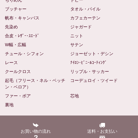
ブッチャー
タオル・パイル
帆布・キャンバス
カフェカーテン
先染め
ジャガード
合皮・ﾚｻﾞｰ･ｽｴｰﾄﾞ
ニット
W幅・広幅
サテン
チュール・シフォン
ジョーゼット・デシン
レース
ﾅｲﾛﾝ･ﾋﾞﾆｰﾙｺｰﾃｨﾝｸﾞ
クールクロス
リップル・サッカー
起毛（フリース・ネル・ベッチ
コーデュロイ・ツイード
ン・ベロア）
ファー・ボア
芯地
裏地
お買い物の流れ
送料・お支払い