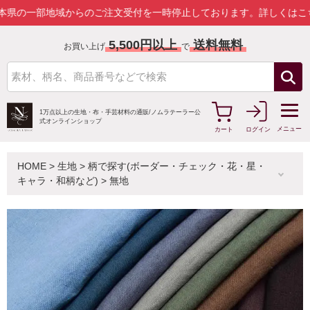
部地域からのご注文受付を一時停止しております。
詳しくはこちら
5,500円以上
送料無料
お買い上げ
で
1万点以上の生地・布・手芸材料の通販/
ノムラテーラー公
式オンラインショップ
メニュー
カート
ログイン
HOME
>
生地
>
柄で探す(ボーダー・チェック・花・星・
キャラ・和柄など)
>
無地