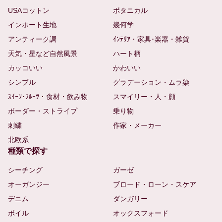
USAコットン
ボタニカル
インポート生地
幾何学
アンティーク調
ｲﾝﾃﾘｱ・家具･楽器・雑貨
天気・星など自然風景
ハート柄
カッコいい
かわいい
シンプル
グラデーション・ムラ染
ｽｲｰﾂ･ﾌﾙｰﾂ・食材・飲み物
スマイリー・人・顔
ボーダー・ストライプ
乗り物
刺繍
作家・メーカー
北欧系
種類で探す
シーチング
ガーゼ
オーガンジー
ブロード・ローン・スケア
デニム
ダンガリー
ボイル
オックスフォード