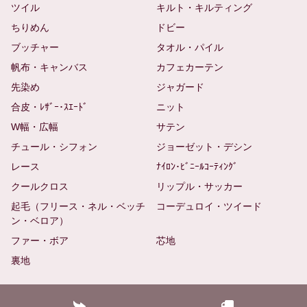
ツイル
キルト・キルティング
ちりめん
ドビー
ブッチャー
タオル・パイル
帆布・キャンバス
カフェカーテン
先染め
ジャガード
合皮・ﾚｻﾞｰ･ｽｴｰﾄﾞ
ニット
W幅・広幅
サテン
チュール・シフォン
ジョーゼット・デシン
レース
ﾅｲﾛﾝ･ﾋﾞﾆｰﾙｺｰﾃｨﾝｸﾞ
クールクロス
リップル・サッカー
起毛（フリース・ネル・ベッチ
コーデュロイ・ツイード
ン・ベロア）
ファー・ボア
芯地
裏地