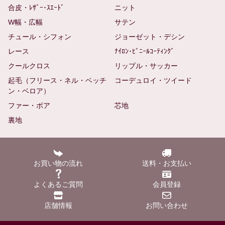
合皮・ﾚｻﾞｰ･ｽｴｰﾄﾞ
ニット
W幅・広幅
サテン
チュール・シフォン
ジョーゼット・デシン
レース
ﾅｲﾛﾝ･ﾋﾞﾆｰﾙｺｰﾃｨﾝｸﾞ
クールクロス
リップル・サッカー
起毛（フリース・ネル・ベッチ
コーデュロイ・ツイード
ン・ベロア）
ファー・ボア
芯地
裏地
お買い物の流れ
送料・お支払い
よくあるご質問
会員登録
店舗情報
お問い合わせ