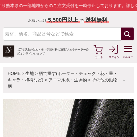
県の一部地域からのご注文受付を一時停止しております。
詳しくはこち
5,500円以上
送料無料
お買い上げ
で
1万点以上の生地・布・手芸材料の通販/
ノムラテーラー公
式オンラインショップ
メニュー
カート
ログイン
HOME
>
生地
>
柄で探す(ボーダー・チェック・花・星・
キャラ・和柄など)
>
アニマル系・生き物
>
その他の動物
柄