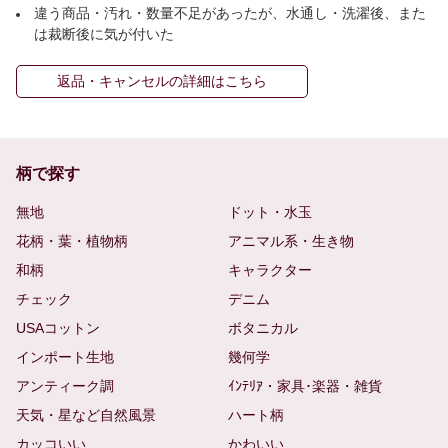
違う商品・汚れ・数量不足があったが、水通し・洗濯後、また
は裁断後に気が付いた
返品・キャンセルの詳細はこちら
柄で探す
無地
ドット・水玉
花柄・葉・植物柄
アニマル系・生き物
和柄
キャラクター
チェック
デニム
USAコットン
ボタニカル
インポート生地
幾何学
アンティーク調
ｲﾝﾃﾘｱ・家具･楽器・雑貨
天気・星など自然風景
ハート柄
カッコいい
かわいい