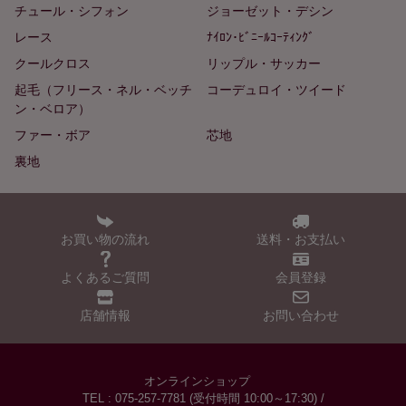
チュール・シフォン
ジョーゼット・デシン
レース
ﾅｲﾛﾝ･ﾋﾞﾆｰﾙｺｰﾃｨﾝｸﾞ
クールクロス
リップル・サッカー
起毛（フリース・ネル・ベッチ
コーデュロイ・ツイード
ン・ベロア）
ファー・ボア
芯地
裏地
お買い物の流れ
送料・お支払い
よくあるご質問
会員登録
店舗情報
お問い合わせ
オンラインショップ
TEL : 075-257-7781 (受付時間 10:00～17:30) /