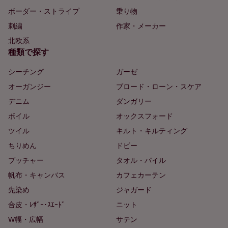
ボーダー・ストライプ
乗り物
刺繍
作家・メーカー
北欧系
種類で探す
シーチング
ガーゼ
オーガンジー
ブロード・ローン・スケア
デニム
ダンガリー
ボイル
オックスフォード
ツイル
キルト・キルティング
ちりめん
ドビー
ブッチャー
タオル・パイル
帆布・キャンバス
カフェカーテン
先染め
ジャガード
合皮・ﾚｻﾞｰ･ｽｴｰﾄﾞ
ニット
W幅・広幅
サテン