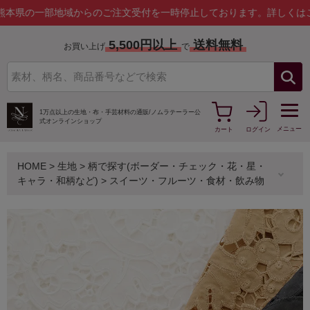
部地域からのご注文受付を一時停止しております。
詳しくはこちら
5,500円以上
送料無料
お買い上げ
で
1万点以上の生地・布・手芸材料の通販/
ノムラテーラー公
式オンラインショップ
メニュー
カート
ログイン
HOME
>
生地
>
柄で探す(ボーダー・チェック・花・星・
キャラ・和柄など)
>
スイーツ・フルーツ・食材・飲み物