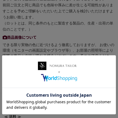
前回ご注文と同じ商品でも色味や厚みに差が生じる可能性がありま
すことを予めご理解をいただいた上でご購入を検討いただけますよ
うお願い致します。
（ロットとは、同じ条件のもとに製造する製品の、生産・出荷の単
位のことです。）
商品画像について
できる限り実物の色に近づけるよう徹底しておりますが、 お使いの
環境（モニターの画面設定やブラウザ等）、お部屋の照明等により
実際の商品と色味が異なる場合がございます。予めご了承くださ
い。
お買い物ポイントについて
税抜き50円以下の商品はポイント付与対象外となります。
【 送料・配送方法について 】
≪ 送料 ≫