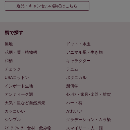
返品・キャンセルの詳細はこちら
柄で探す
無地
ドット・水玉
花柄・葉・植物柄
アニマル系・生き物
和柄
キャラクター
チェック
デニム
USAコットン
ボタニカル
インポート生地
幾何学
アンティーク調
ｲﾝﾃﾘｱ・家具･楽器・雑貨
天気・星など自然風景
ハート柄
カッコいい
かわいい
シンプル
グラデーション・ムラ染
ｽｲｰﾂ･ﾌﾙｰﾂ・食材・飲み物
スマイリー・人・顔