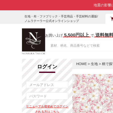
地震の影響
生地・布・ファブリック・手芸用品・手芸材料の通販/
ノムラテーラー公式オンラインショップ
5,500円以上
送料無
お買い上げ
で
HOME
>
生地
>
柄で探
ログイン
リニューアル後初めてログイン
される方はこちら