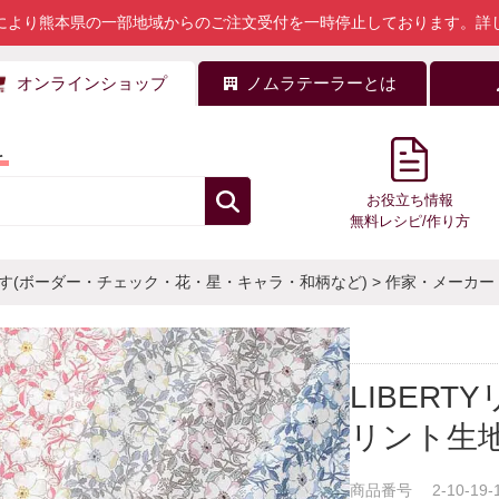
により熊本県の一部地域からのご注文受付を一時停止しております。
詳
オンラインショップ
ノムラテーラーとは
料
お役立ち情報
無料レシピ/作り方
す(ボーダー・チェック・花・星・キャラ・和柄など)
>
作家・メーカー
LIBER
リント生地 
商品番号
2-10-19-