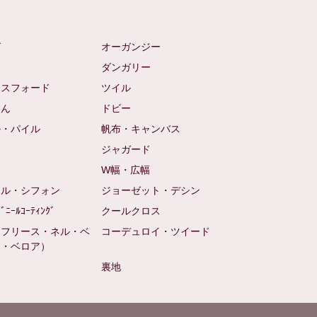
ゼ
オーガンジー
ム
ダンガリー
クスフォード
ツイル
めん
ドビー
ル・パイル
帆布・キャンバス
め
ジャガード
ト
W幅・広幅
ール・シフォン
ジョーゼット・デシン
ﾋﾞﾆｰﾙｺｰﾃｨﾝｸﾞ
クールクロス
（フリース・ネル・ベ
コーデュロイ・ツイード
ン・ベロア）
裏地