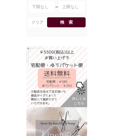
～
検 索
クリア