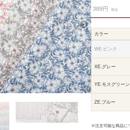
389円
税込
次へ
カラー
WE.ピンク
XE.グレー
YE.モスグリーン
ZE.ブルー
※注文可能な商品に