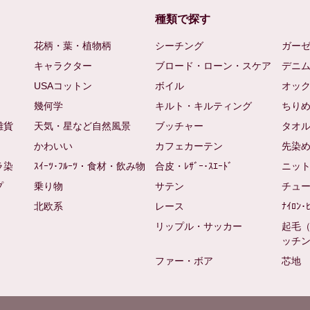
種類で探す
花柄・葉・植物柄
シーチング
ガー
キャラクター
ブロード・ローン・スケア
デニ
USAコットン
ボイル
オッ
幾何学
キルト・キルティング
ちり
雑貨
天気・星など自然風景
ブッチャー
タオ
かわいい
カフェカーテン
先染
ラ染
ｽｲｰﾂ･ﾌﾙｰﾂ・食材・飲み物
合皮・ﾚｻﾞｰ･ｽｴｰﾄﾞ
ニッ
プ
乗り物
サテン
チュ
北欧系
レース
ﾅｲﾛﾝ･
リップル・サッカー
起毛
ッチ
ファー・ボア
芯地