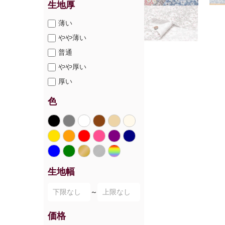
生地厚
薄い
やや薄い
普通
やや厚い
厚い
色
生地幅
～
価格