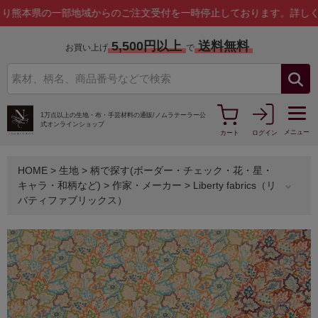
県の一部地域からのご注文受付を一時停止しております。
詳しくはこち
5,500円以上
送料無料
お買い上げ
で
1万点以上の生地・布・手芸材料の通販/
ノムラテーラー公
式オンラインショップ
メニュー
カート
ログイン
HOME
>
生地
>
柄で探す(ボーダー・チェック・花・星・
キャラ・和柄など)
>
作家・メーカー
>
Liberty fabrics（リ
バティファブリックス）