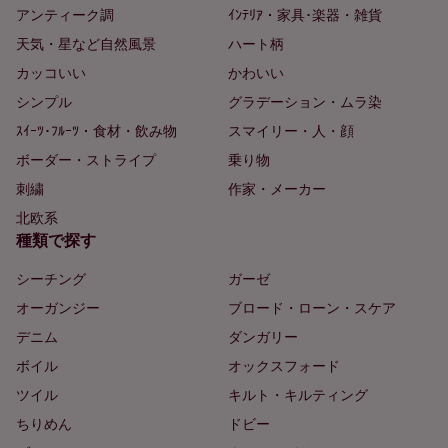
アンティーク調
ｲﾝﾃﾘｱ・家具･楽器・雑貨
天気・星など自然風景
ハート柄
カッコいい
かわいい
シンプル
グラデーション・ムラ染
ｽｲｰﾂ･ﾌﾙｰﾂ・食材・飲み物
スマイリー・人・顔
ボーダー・ストライプ
乗り物
刺繍
作家・メーカー
北欧系
種類で探す
シーチング
ガーゼ
オーガンジー
ブロード・ローン・スケア
デニム
ダンガリー
ボイル
オックスフォード
ツイル
キルト・キルティング
ちりめん
ドビー