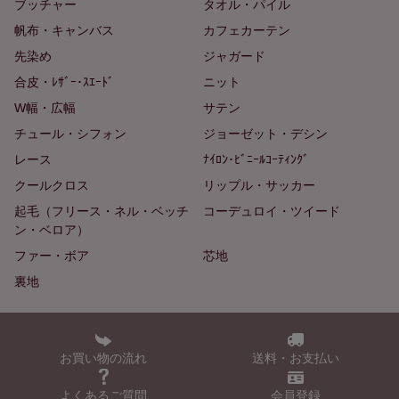
ブッチャー
タオル・パイル
帆布・キャンバス
カフェカーテン
先染め
ジャガード
合皮・ﾚｻﾞｰ･ｽｴｰﾄﾞ
ニット
W幅・広幅
サテン
チュール・シフォン
ジョーゼット・デシン
レース
ﾅｲﾛﾝ･ﾋﾞﾆｰﾙｺｰﾃｨﾝｸﾞ
クールクロス
リップル・サッカー
起毛（フリース・ネル・ベッチ
コーデュロイ・ツイード
ン・ベロア）
ファー・ボア
芯地
裏地
お買い物の流れ
送料・お支払い
よくあるご質問
会員登録