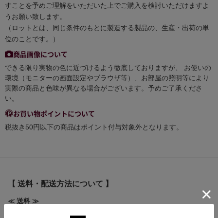
すことを予めご理解をいただいた上でご購入を検討いただけますよ
うお願い致します。
（ロットとは、同じ条件のもとに製造する製品の、生産・出荷の単
位のことです。）
商品画像について
できる限り実物の色に近づけるよう徹底しておりますが、 お使いの
環境（モニターの画面設定やブラウザ等）、お部屋の照明等により
実際の商品と色味が異なる場合がございます。予めご了承くださ
い。
お買い物ポイントについて
税抜き50円以下の商品はポイント付与対象外となります。
【 送料・配送方法について 】
≪ 送料 ≫
全国一律送料 580円