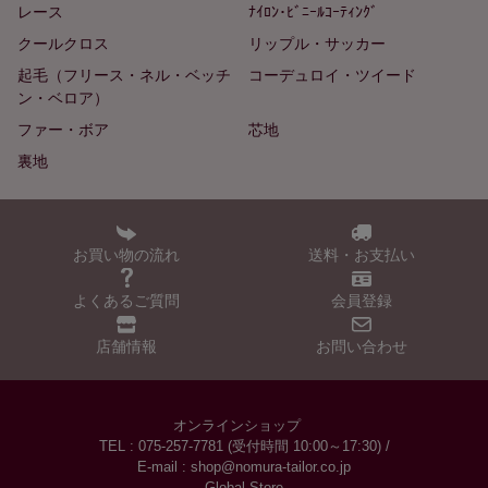
レース
ﾅｲﾛﾝ･ﾋﾞﾆｰﾙｺｰﾃｨﾝｸﾞ
クールクロス
リップル・サッカー
起毛（フリース・ネル・ベッチ
コーデュロイ・ツイード
ン・ベロア）
ファー・ボア
芯地
裏地
お買い物の流れ
送料・お支払い
よくあるご質問
会員登録
店舗情報
お問い合わせ
オンラインショップ
TEL : 075-257-7781 (受付時間 10:00～17:30) /
E-mail : shop@nomura-tailor.co.jp
Global Store