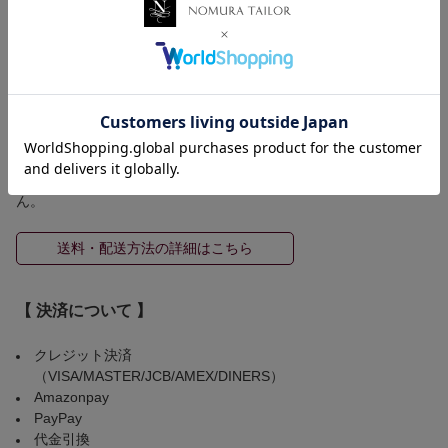
ゆうパケット 250円(規定のサイズ等の条件有)
5,500円（税込）以上お買い上げで国内送料無料！！
≪ 配送方法 ≫
※配送方法はご注文頂いた商品サイズによって弊社にて選択させ
ていただきます。
◆ 配送希望が通らなかった場合のキャンセルはお受けできませ
ん。
送料・配送方法の詳細はこちら
【 決済について 】
クレジット決済
（VISA/MASTER/JCB/AMEX/DINERS）
Amazonpay
PayPay
代金引換