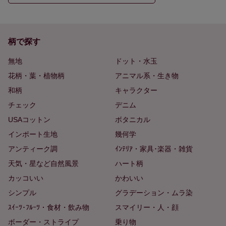
柄で探す
無地
ドット・水玉
花柄・葉・植物柄
アニマル系・生き物
和柄
キャラクター
チェック
デニム
USAコットン
ボタニカル
インポート生地
幾何学
アンティーク調
ｲﾝﾃﾘｱ・家具･楽器・雑貨
天気・星など自然風景
ハート柄
カッコいい
かわいい
シンプル
グラデーション・ムラ染
ｽｲｰﾂ･ﾌﾙｰﾂ・食材・飲み物
スマイリー・人・顔
ボーダー・ストライプ
乗り物