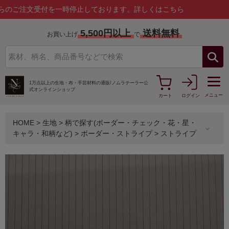
文受付を一時停止しております。
詳しくはこちら
5,500円以上
送料無料
お買い上げ
で
1万点以上の生地・布・手芸材料の通販/
ノムラテーラー公
式オンラインショップ
メニュー
カート
ログイン
HOME
>
生地
>
柄で探す(ボーダー・チェック・花・星・
キャラ・和柄など)
>
ボーダー・ストライプ
>
ストライプ