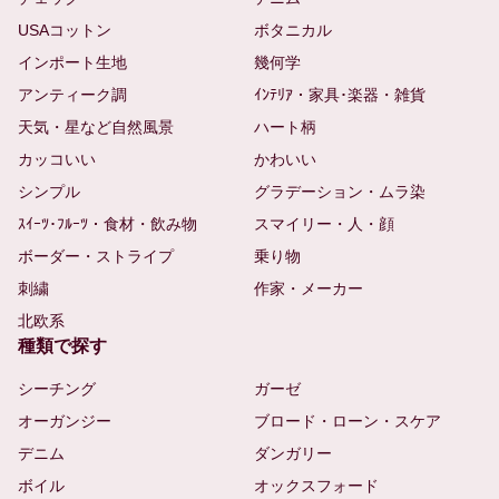
USAコットン
ボタニカル
インポート生地
幾何学
アンティーク調
ｲﾝﾃﾘｱ・家具･楽器・雑貨
天気・星など自然風景
ハート柄
カッコいい
かわいい
シンプル
グラデーション・ムラ染
ｽｲｰﾂ･ﾌﾙｰﾂ・食材・飲み物
スマイリー・人・顔
ボーダー・ストライプ
乗り物
刺繍
作家・メーカー
北欧系
種類で探す
シーチング
ガーゼ
オーガンジー
ブロード・ローン・スケア
デニム
ダンガリー
ボイル
オックスフォード