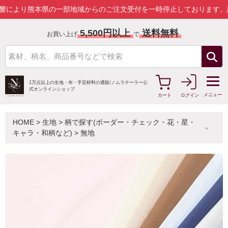
熊本県の一部地域からのご注文受付を一時停止しております。
詳しくは
5,500円以上
送料無料
お買い上げ
で
1万点以上の生地・布・手芸材料の通販/
ノムラテーラー公
式オンラインショップ
メニュー
カート
ログイン
HOME
>
生地
>
柄で探す(ボーダー・チェック・花・星・
キャラ・和柄など)
>
無地