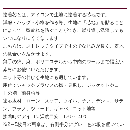
接着芯とは、アイロンで生地に接着する芯地です。
洋服・バッグ・小物を作る際、生地に「芯地」を貼ること
によって、型崩れを防ぐことができ、繰り返し洗濯しても
シワになりにくくなります。
こちらは、ストレッチタイプですのでなじみが良く、表地
の風合いを活かせます。
薄手の綿、麻、ポリエステルから中肉のウールまで幅広い
素材にお使いいただけます。
ニット等の伸びる生地にも適しています。
用途：シャツやブラウスの襟・見返し、ジャケットやコー
トの襟・前身頃等
適応素材：ローン、スケア、ツイル、チノ、デシン、サテ
ン、フラノ、ツィード、ギャバ、ニット地等
接着時のアイロン温度目安：130～140℃
※2～5枚目の画像は、右側半分にグレー色の板を置いてい