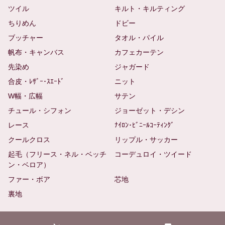
ツイル
キルト・キルティング
ちりめん
ドビー
ブッチャー
タオル・パイル
帆布・キャンバス
カフェカーテン
先染め
ジャガード
合皮・ﾚｻﾞｰ･ｽｴｰﾄﾞ
ニット
W幅・広幅
サテン
チュール・シフォン
ジョーゼット・デシン
レース
ﾅｲﾛﾝ･ﾋﾞﾆｰﾙｺｰﾃｨﾝｸﾞ
クールクロス
リップル・サッカー
起毛（フリース・ネル・ベッチ
コーデュロイ・ツイード
ン・ベロア）
ファー・ボア
芯地
裏地