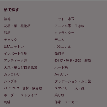
柄で探す
無地
ドット・水玉
花柄・葉・植物柄
アニマル系・生き物
和柄
キャラクター
チェック
デニム
USAコットン
ボタニカル
インポート生地
幾何学
アンティーク調
ｲﾝﾃﾘｱ・家具･楽器・雑貨
天気・星など自然風景
ハート柄
カッコいい
かわいい
シンプル
グラデーション・ムラ染
ｽｲｰﾂ･ﾌﾙｰﾂ・食材・飲み物
スマイリー・人・顔
ボーダー・ストライプ
乗り物
刺繍
作家・メーカー