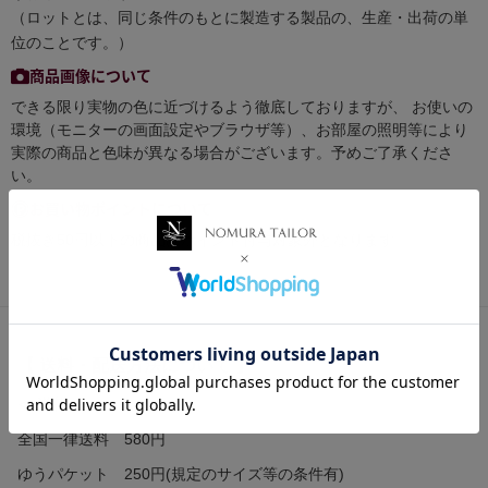
（ロットとは、同じ条件のもとに製造する製品の、生産・出荷の単
位のことです。）
商品画像について
できる限り実物の色に近づけるよう徹底しておりますが、 お使いの
環境（モニターの画面設定やブラウザ等）、お部屋の照明等により
実際の商品と色味が異なる場合がございます。予めご了承くださ
い。
お買い物ポイントについて
税抜き50円以下の商品はポイント付与対象外となります。
【 送料・配送方法について 】
≪ 送料 ≫
全国一律送料 580円
ゆうパケット 250円(規定のサイズ等の条件有)