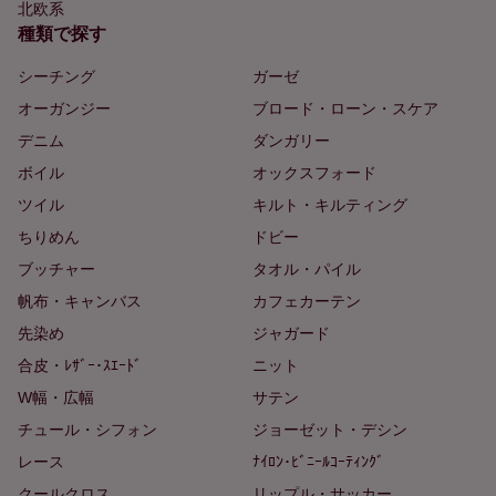
北欧系
種類で探す
シーチング
ガーゼ
オーガンジー
ブロード・ローン・スケア
デニム
ダンガリー
ボイル
オックスフォード
ツイル
キルト・キルティング
ちりめん
ドビー
ブッチャー
タオル・パイル
帆布・キャンバス
カフェカーテン
先染め
ジャガード
合皮・ﾚｻﾞｰ･ｽｴｰﾄﾞ
ニット
W幅・広幅
サテン
チュール・シフォン
ジョーゼット・デシン
レース
ﾅｲﾛﾝ･ﾋﾞﾆｰﾙｺｰﾃｨﾝｸﾞ
クールクロス
リップル・サッカー