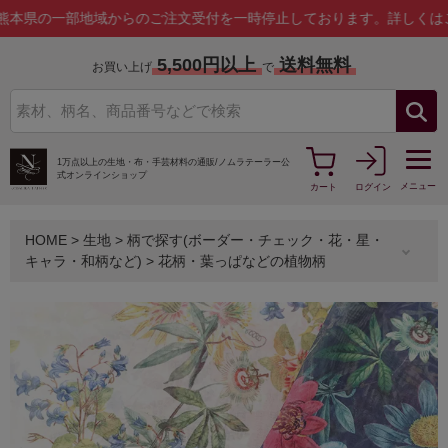
一部地域からのご注文受付を一時停止しております。
詳しくはこちら
5,500円以上
送料無料
お買い上げ
で
1万点以上の生地・布・手芸材料の通販/
ノムラテーラー公
式オンラインショップ
メニュー
カート
ログイン
HOME
>
生地
>
柄で探す(ボーダー・チェック・花・星・
キャラ・和柄など)
>
花柄・葉っぱなどの植物柄