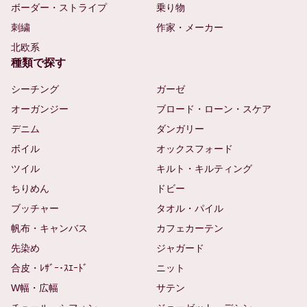
ボーダー・ストライプ
乗り物
刺繍
作家・メーカー
北欧系
種類で探す
シーチング
ガーゼ
オーガンジー
ブロード・ローン・スケア
デニム
ダンガリー
ボイル
オックスフォード
ツイル
キルト・キルティング
ちりめん
ドビー
ブッチャー
タオル・パイル
帆布・キャンバス
カフェカーテン
先染め
ジャガード
合皮・ﾚｻﾞｰ･ｽｴｰﾄﾞ
ニット
W幅・広幅
サテン