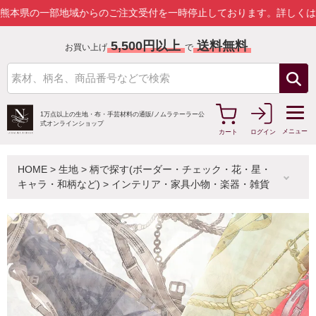
部地域からのご注文受付を一時停止しております。
詳しくはこちら
5,500円以上
送料無料
お買い上げ
で
1万点以上の生地・布・手芸材料の通販/
ノムラテーラー公
式オンラインショップ
メニュー
カート
ログイン
HOME
>
生地
>
柄で探す(ボーダー・チェック・花・星・
キャラ・和柄など)
>
インテリア・家具小物・楽器・雑貨