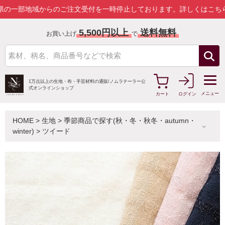
地域からのご注文受付を一時停止しております。
詳しくはこちら
5,500円以上
送料無料
お買い上げ
で
1万点以上の生地・布・手芸材料の通販/
ノムラテーラー公
式オンラインショップ
メニュー
カート
ログイン
HOME
>
生地
>
季節商品で探す(秋・冬・秋冬・autumn・
winter)
>
ツイード