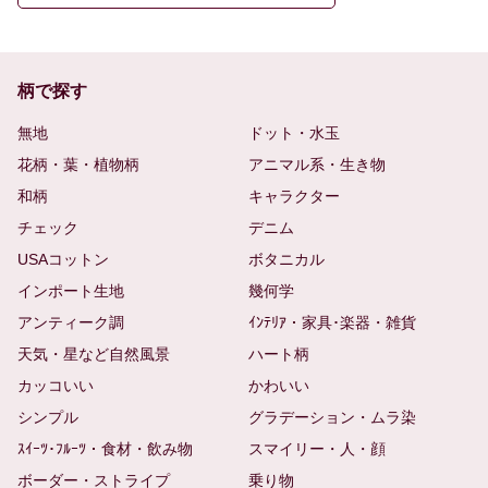
柄で探す
無地
ドット・水玉
花柄・葉・植物柄
アニマル系・生き物
和柄
キャラクター
チェック
デニム
USAコットン
ボタニカル
インポート生地
幾何学
アンティーク調
ｲﾝﾃﾘｱ・家具･楽器・雑貨
天気・星など自然風景
ハート柄
カッコいい
かわいい
シンプル
グラデーション・ムラ染
ｽｲｰﾂ･ﾌﾙｰﾂ・食材・飲み物
スマイリー・人・顔
ボーダー・ストライプ
乗り物