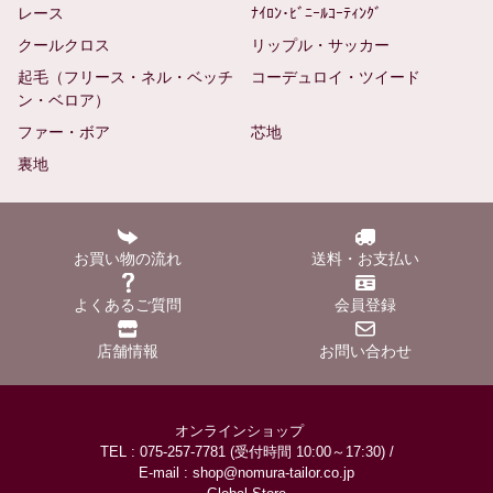
レース
ﾅｲﾛﾝ･ﾋﾞﾆｰﾙｺｰﾃｨﾝｸﾞ
クールクロス
リップル・サッカー
起毛（フリース・ネル・ベッチ
コーデュロイ・ツイード
ン・ベロア）
ファー・ボア
芯地
裏地
お買い物の流れ
送料・お支払い
よくあるご質問
会員登録
店舗情報
お問い合わせ
オンラインショップ
TEL : 075-257-7781 (受付時間 10:00～17:30) /
E-mail : shop@nomura-tailor.co.jp