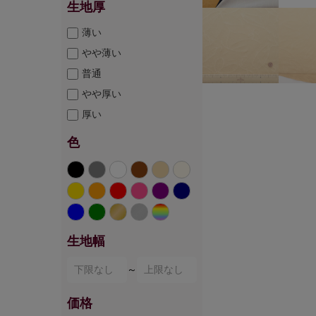
生地厚
薄い
やや薄い
普通
やや厚い
厚い
色
生地幅
～
価格