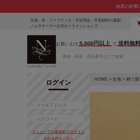
地震の影響
生地・布・ファブリック・手芸用品・手芸材料の通販/
ノムラテーラー公式オンラインショップ
5,500円以上
送料無
お買い上げ
で
HOME
>
生地
>
柄で探
ログイン
リニューアル後初めてログイン
される方はこちら