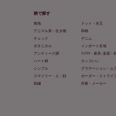
柄で探す
無地
ドット・水玉
アニマル系・生き物
和柄
チェック
デニム
ボタニカル
インポート生地
アンティーク調
ｲﾝﾃﾘｱ・家具･楽器・
ハート柄
カッコいい
シンプル
グラデーション・ム
スマイリー・人・顔
ボーダー・ストライ
刺繍
作家・メーカー