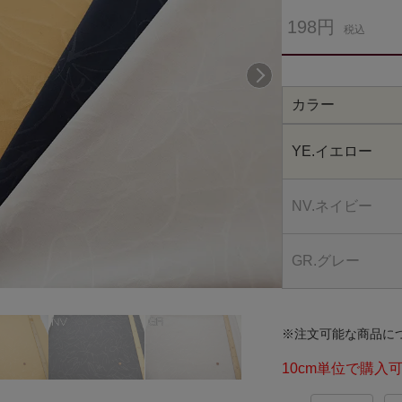
198円
税込
次へ
カラー
YE.イエロー
NV.ネイビー
GR.グレー
※注文可能な商品に
10cm単位で購入