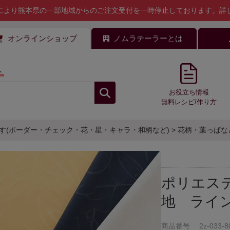
により熊本県の一部地域からのご注文受付を一時停止しております。
詳
オンラインショップ
ノムラテーラーとは
料
お役立ち情報
無料レシピ/作り方
す(ボーダー・チェック・花・星・キャラ・和柄など)
>
花柄・葉っぱな
ポリエス
地 ライ
商品番号
2z-033-8