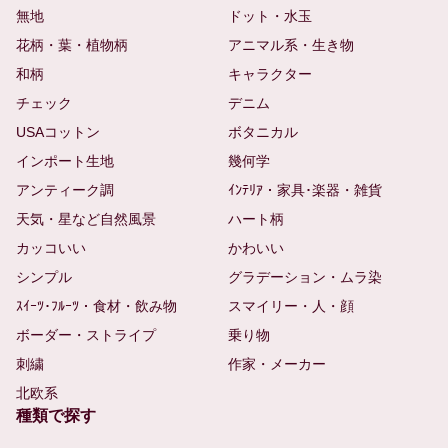
無地
ドット・水玉
花柄・葉・植物柄
アニマル系・生き物
和柄
キャラクター
チェック
デニム
USAコットン
ボタニカル
インポート生地
幾何学
アンティーク調
ｲﾝﾃﾘｱ・家具･楽器・雑貨
天気・星など自然風景
ハート柄
カッコいい
かわいい
シンプル
グラデーション・ムラ染
ｽｲｰﾂ･ﾌﾙｰﾂ・食材・飲み物
スマイリー・人・顔
ボーダー・ストライプ
乗り物
刺繍
作家・メーカー
北欧系
種類で探す