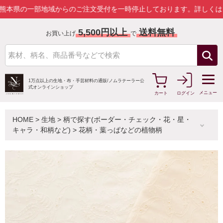
一部地域からのご注文受付を一時停止しております。
詳しくはこちら
5,500円以上
送料無料
お買い上げ
で
1万点以上の生地・布・手芸材料の通販/
ノムラテーラー公
式オンラインショップ
メニュー
カート
ログイン
HOME
>
生地
>
柄で探す(ボーダー・チェック・花・星・
キャラ・和柄など)
>
花柄・葉っぱなどの植物柄