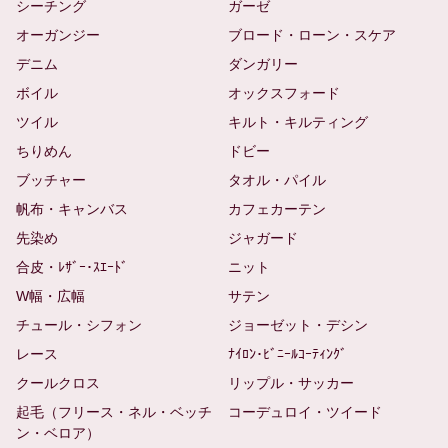
シーチング
ガーゼ
オーガンジー
ブロード・ローン・スケア
デニム
ダンガリー
ボイル
オックスフォード
ツイル
キルト・キルティング
ちりめん
ドビー
ブッチャー
タオル・パイル
帆布・キャンバス
カフェカーテン
先染め
ジャガード
合皮・ﾚｻﾞｰ･ｽｴｰﾄﾞ
ニット
W幅・広幅
サテン
チュール・シフォン
ジョーゼット・デシン
レース
ﾅｲﾛﾝ･ﾋﾞﾆｰﾙｺｰﾃｨﾝｸﾞ
クールクロス
リップル・サッカー
起毛（フリース・ネル・ベッチ
コーデュロイ・ツイード
ン・ベロア）