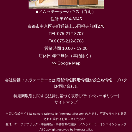
■ノムラテーラーハウス（寺町）
住所 〒604-8045
京都市中京区寺町通錦上ル円福寺前町278
TEL 075-212-8707
FAX 075-212-8708
営業時間 10:00～19:00
店休日 年中無休（年始除く）
>> Google Map
会社情報
|
ノムラテーラーとは
|
店舗情報
|
採用情報
|
お役立ち情報・ブログ
|
お問い合わせ
特定商取引に関する法律に基づく表示
|
プライバシーポリシー
|
サイトマップ
当店の公式サイトは nomura-tailor.co.jp / nomura-tailor.com のみです。不審なサイトを発見
された場合はお知らせください。
生地・布・ファブリック・手芸用品・手芸材料の通販 ノムラテーラーオンラインショップ
All Copyright reserved by Nomura-tailor.