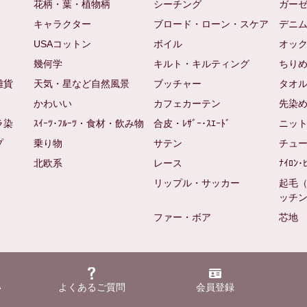
花柄・葉・植物柄
シーチング
ガー
キャラクター
ブロード・ローン・スケア
デニ
USAコットン
ボイル
オッ
幾何学
キルト・キルティング
ちり
雑貨
天気・星など自然風景
ブッチャー
タオ
かわいい
カフェカーテン
先染
ラ染
ｽｲｰﾂ･ﾌﾙｰﾂ・食材・飲み物
合皮・ﾚｻﾞｰ･ｽｴｰﾄﾞ
ニッ
プ
乗り物
サテン
チュ
北欧系
レース
ﾅｲﾛﾝ･
リップル・サッカー
起毛
ッチ
ファー・ボア
芯地
い
よくあるご質問
会員登録