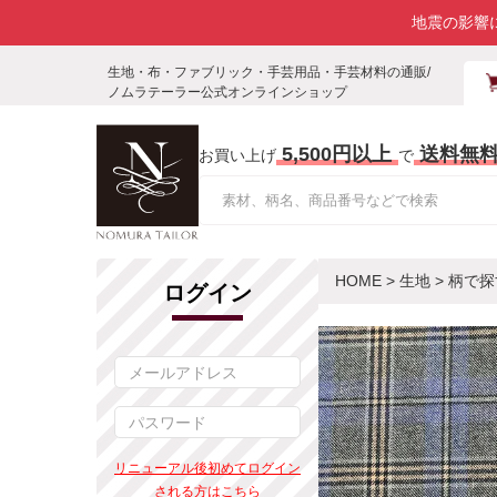
地震の影響
生地・布・ファブリック・手芸用品・手芸材料の通販/
ノムラテーラー公式オンラインショップ
5,500円以上
送料無
お買い上げ
で
HOME
>
生地
>
柄で探
ログイン
リニューアル後初めてログイン
される方はこちら