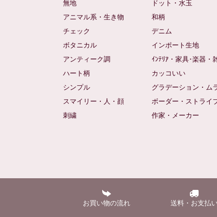
無地
ドット・水玉
アニマル系・生き物
和柄
チェック
デニム
ボタニカル
インポート生地
アンティーク調
ｲﾝﾃﾘｱ・家具･楽器・
ハート柄
カッコいい
シンプル
グラデーション・ム
スマイリー・人・顔
ボーダー・ストライ
刺繍
作家・メーカー
お買い物の流れ
送料・お支払