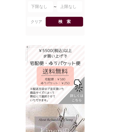
～
検 索
クリア