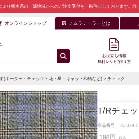
により熊本県の一部地域からのご注文受付を一時停止しております。
詳
オンラインショップ
ノムラテーラーとは
料
お役立ち情報
無料レシピ/作り方
す(ボーダー・チェック・花・星・キャラ・和柄など)
>
チェック
T/Rチェ
商品番号
2z-079-1
198円
税込