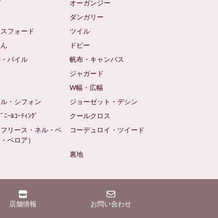
ゼ
オーガンジー
ム
ダンガリー
クスフォード
ツイル
めん
ドビー
ル・パイル
帆布・キャンバス
め
ジャガード
ト
W幅・広幅
ール・シフォン
ジョーゼット・デシン
ﾋﾞﾆｰﾙｺｰﾃｨﾝｸﾞ
クールクロス
（フリース・ネル・ベ
コーデュロイ・ツイード
ン・ベロア）
裏地
店舗情報
お問い合わせ