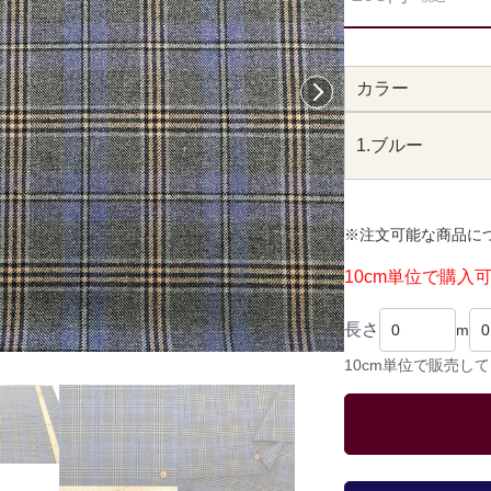
カラー
次へ
1.ブルー
※注文可能な商品に
10cm単位で購入
長さ
m
10cm単位で販売し