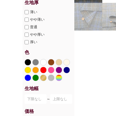
生地厚
薄い
やや薄い
普通
やや厚い
厚い
色
生地幅
～
価格