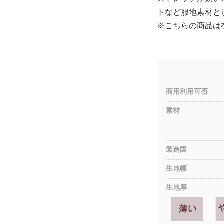
トなど服地素材と
※こちらの商品は
商用利用可否
素材
製造国
生地幅
生地厚