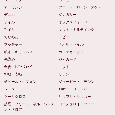
オーガンジー
ブロード・ローン・スケア
デニム
ダンガリー
ボイル
オックスフォード
ツイル
キルト・キルティング
ちりめん
ドビー
ブッチャー
タオル・パイル
帆布・キャンバス
カフェカーテン
先染め
ジャガード
合皮・ﾚｻﾞｰ･ｽｴｰﾄﾞ
ニット
W幅・広幅
サテン
チュール・シフォン
ジョーゼット・デシン
レース
ﾅｲﾛﾝ･ﾋﾞﾆｰﾙｺｰﾃｨﾝｸﾞ
クールクロス
リップル・サッカー
起毛（フリース・ネル・ベッチ
コーデュロイ・ツイード
ン・ベロア）