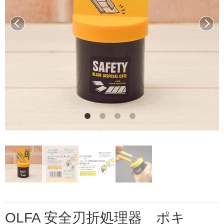
前へ
次へ
OLFA 安全刃折処理器 ポキ