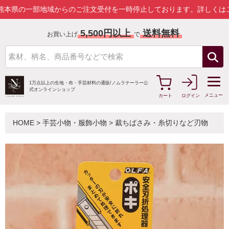
一部地域からのご注文受付を一時停止しております。
詳しくはこちら
5,500円以上
送料無料
お買い上げ
で
1万点以上の生地・布・手芸材料の通販/
ノムラテーラー公
式オンラインショップ
メニュー
カート
ログイン
HOME
>
手芸小物・服飾小物
>
裁ちばさみ・糸切りなど刃物