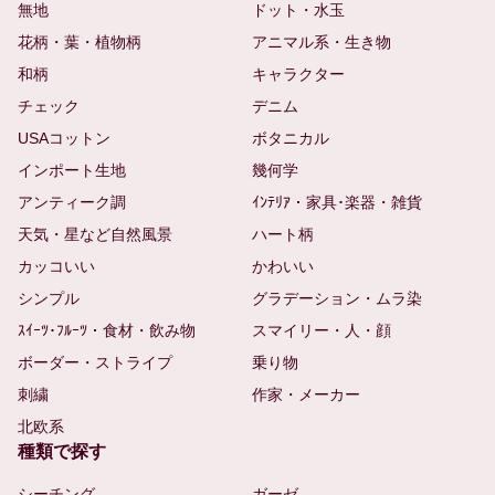
無地
ドット・水玉
花柄・葉・植物柄
アニマル系・生き物
和柄
キャラクター
チェック
デニム
USAコットン
ボタニカル
インポート生地
幾何学
アンティーク調
ｲﾝﾃﾘｱ・家具･楽器・雑貨
天気・星など自然風景
ハート柄
カッコいい
かわいい
シンプル
グラデーション・ムラ染
ｽｲｰﾂ･ﾌﾙｰﾂ・食材・飲み物
スマイリー・人・顔
ボーダー・ストライプ
乗り物
刺繍
作家・メーカー
北欧系
種類で探す
シーチング
ガーゼ