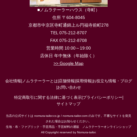
■ノムラテーラーハウス（寺町）
住所 〒604-8045
京都市中京区寺町通錦上ル円福寺前町278
TEL 075-212-8707
FAX 075-212-8708
営業時間 10:00～19:00
店休日 年中無休（年始除く）
>> Google Map
会社情報
|
ノムラテーラーとは
|
店舗情報
|
採用情報
|
お役立ち情報・ブログ
|
お問い合わせ
特定商取引に関する法律に基づく表示
|
プライバシーポリシー
|
サイトマップ
当店の公式サイトは nomura-tailor.co.jp / nomura-tailor.com のみです。不審なサイトを発見
された場合はお知らせください。
生地・布・ファブリック・手芸用品・手芸材料の通販 ノムラテーラーオンラインショップ
All Copyright reserved by Nomura-tailor.