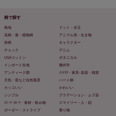
柄で探す
無地
ドット・水玉
花柄・葉・植物柄
アニマル系・生き物
和柄
キャラクター
チェック
デニム
USAコットン
ボタニカル
インポート生地
幾何学
アンティーク調
ｲﾝﾃﾘｱ・家具･楽器・雑貨
天気・星など自然風景
ハート柄
カッコいい
かわいい
シンプル
グラデーション・ムラ染
ｽｲｰﾂ･ﾌﾙｰﾂ・食材・飲み物
スマイリー・人・顔
ボーダー・ストライプ
乗り物