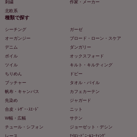
刺繍
作家・メーカー
北欧系
種類で探す
シーチング
ガーゼ
オーガンジー
ブロード・ローン・スケア
デニム
ダンガリー
ボイル
オックスフォード
ツイル
キルト・キルティング
ちりめん
ドビー
ブッチャー
タオル・パイル
帆布・キャンバス
カフェカーテン
先染め
ジャガード
合皮・ﾚｻﾞｰ･ｽｴｰﾄﾞ
ニット
W幅・広幅
サテン
チュール・シフォン
ジョーゼット・デシン
レース
ﾅｲﾛﾝ･ﾋﾞﾆｰﾙｺｰﾃｨﾝｸﾞ