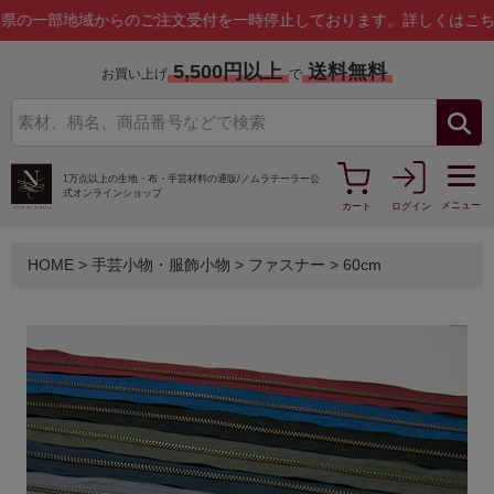
地域からのご注文受付を一時停止しております。
詳しくはこちら
5,500円以上
送料無料
お買い上げ
で
1万点以上の生地・布・手芸材料の通販/
ノムラテーラー公
式オンラインショップ
メニュー
カート
ログイン
HOME
>
手芸小物・服飾小物
>
ファスナー
>
60cm