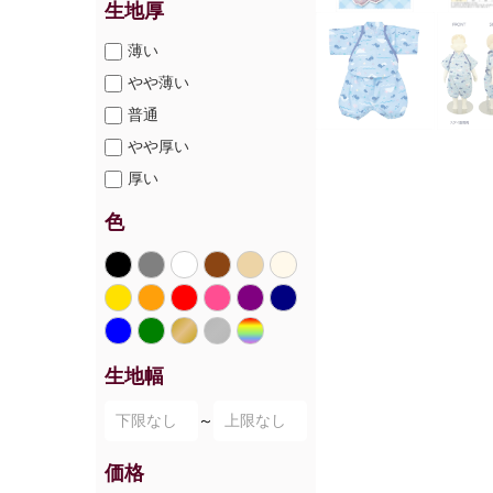
生地厚
薄い
やや薄い
普通
やや厚い
厚い
色
生地幅
～
価格