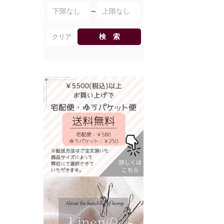
～
検 索
クリア