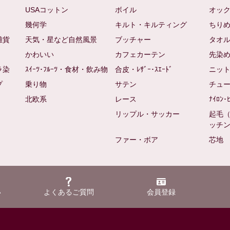
USAコットン
ボイル
オッ
幾何学
キルト・キルティング
ちり
雑貨
天気・星など自然風景
ブッチャー
タオ
かわいい
カフェカーテン
先染
ラ染
ｽｲｰﾂ･ﾌﾙｰﾂ・食材・飲み物
合皮・ﾚｻﾞｰ･ｽｴｰﾄﾞ
ニッ
プ
乗り物
サテン
チュ
北欧系
レース
ﾅｲﾛﾝ･
リップル・サッカー
起毛
ッチ
ファー・ボア
芯地
い
よくあるご質問
会員登録