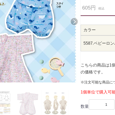
605円
税込
次へ
カラー
5587.ベビーロ
こちらの商品は1
の価格です。
※注文可能な商品に
1個単位で購入可
数量