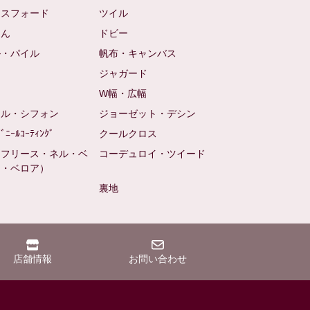
クスフォード
ツイル
めん
ドビー
ル・パイル
帆布・キャンバス
め
ジャガード
ト
W幅・広幅
ール・シフォン
ジョーゼット・デシン
ﾋﾞﾆｰﾙｺｰﾃｨﾝｸﾞ
クールクロス
（フリース・ネル・ベ
コーデュロイ・ツイード
ン・ベロア）
裏地
店舗情報
お問い合わせ