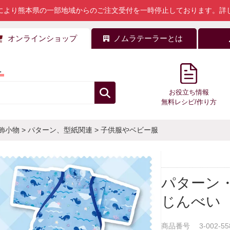
により熊本県の一部地域からのご注文受付を一時停止しております。
詳
オンラインショップ
ノムラテーラーとは
料
お役立ち情報
無料レシピ/作り方
飾小物
>
パターン、型紙関連
>
子供服やベビー服
パターン
じんべい
商品番号
3-002-55