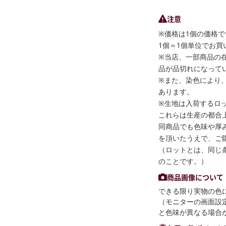
注意
※価格は1個の価格で
1個＝1個単位でお買
※当店、一部商品の
品が品切れになって
※また、染色により
あります。
※生地は入荷するロ
これらは生産の都合
同商品でも色味や厚
を頂いたうえで、ご
（ロットとは、同じ
のことです。）
商品画像について
できる限り実物の色
（モニターの画面設
と色味が異なる場合