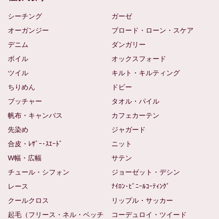
シーチング
ガーゼ
オーガンジー
ブロード・ローン・スケア
デニム
ダンガリー
ボイル
オックスフォード
ツイル
キルト・キルティング
ちりめん
ドビー
ブッチャー
タオル・パイル
帆布・キャンバス
カフェカーテン
先染め
ジャガード
合皮・ﾚｻﾞｰ･ｽｴｰﾄﾞ
ニット
W幅・広幅
サテン
チュール・シフォン
ジョーゼット・デシン
レース
ﾅｲﾛﾝ･ﾋﾞﾆｰﾙｺｰﾃｨﾝｸﾞ
クールクロス
リップル・サッカー
起毛（フリース・ネル・ベッチ
コーデュロイ・ツイード