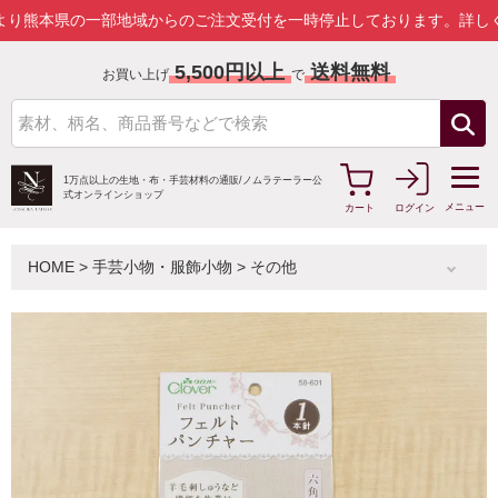
の一部地域からのご注文受付を一時停止しております。
詳しくはこちら
5,500円以上
送料無料
お買い上げ
で
1万点以上の生地・布・手芸材料の通販/
ノムラテーラー公
式オンラインショップ
メニュー
カート
ログイン
HOME
>
手芸小物・服飾小物
>
その他