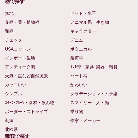
柄で探す
無地
ドット・水玉
花柄・葉・植物柄
アニマル系・生き物
和柄
キャラクター
チェック
デニム
USAコットン
ボタニカル
インポート生地
幾何学
アンティーク調
ｲﾝﾃﾘｱ・家具･楽器・雑貨
天気・星など自然風景
ハート柄
カッコいい
かわいい
シンプル
グラデーション・ムラ染
ｽｲｰﾂ･ﾌﾙｰﾂ・食材・飲み物
スマイリー・人・顔
ボーダー・ストライプ
乗り物
刺繍
作家・メーカー
北欧系
種類で探す