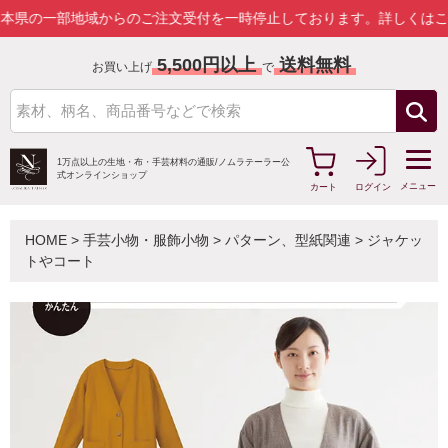
一部地域からのご注文受付を一時停止しております。
詳しくはこちら
5,500円以上
送料無料
お買い上げ
で
1万点以上の生地・布・手芸材料の通販/
ノムラテーラー公
式オンラインショップ
メニュー
カート
ログイン
HOME
>
手芸小物・服飾小物
>
パターン、型紙関連
>
ジャケッ
トやコート