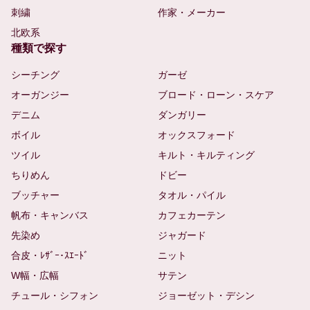
刺繍
作家・メーカー
北欧系
種類で探す
シーチング
ガーゼ
オーガンジー
ブロード・ローン・スケア
デニム
ダンガリー
ボイル
オックスフォード
ツイル
キルト・キルティング
ちりめん
ドビー
ブッチャー
タオル・パイル
帆布・キャンバス
カフェカーテン
先染め
ジャガード
合皮・ﾚｻﾞｰ･ｽｴｰﾄﾞ
ニット
W幅・広幅
サテン
チュール・シフォン
ジョーゼット・デシン