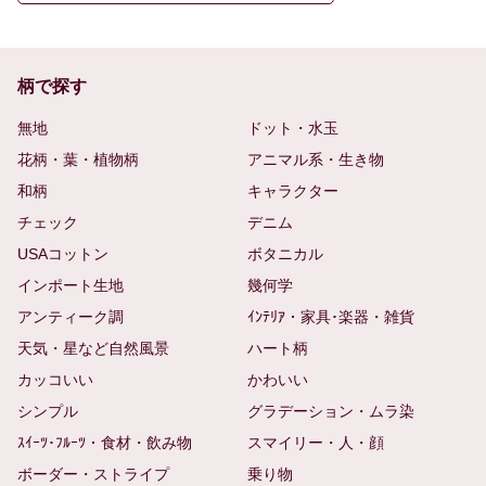
柄で探す
無地
ドット・水玉
花柄・葉・植物柄
アニマル系・生き物
和柄
キャラクター
チェック
デニム
USAコットン
ボタニカル
インポート生地
幾何学
アンティーク調
ｲﾝﾃﾘｱ・家具･楽器・雑貨
天気・星など自然風景
ハート柄
カッコいい
かわいい
シンプル
グラデーション・ムラ染
ｽｲｰﾂ･ﾌﾙｰﾂ・食材・飲み物
スマイリー・人・顔
ボーダー・ストライプ
乗り物