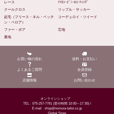
レース
ﾅｲﾛﾝ･ﾋﾞﾆｰﾙｺｰﾃｨﾝｸﾞ
クールクロス
リップル・サッカー
起毛（フリース・ネル・ベッチ
コーデュロイ・ツイード
ン・ベロア）
ファー・ボア
芯地
裏地
お買い物の流れ
送料・お支払い
よくあるご質問
会員登録
店舗情報
お問い合わせ
オンラインショップ
TEL : 075-257-7781 (受付時間 10:00～17:30) /
E-mail : shop@nomura-tailor.co.jp
Global Store