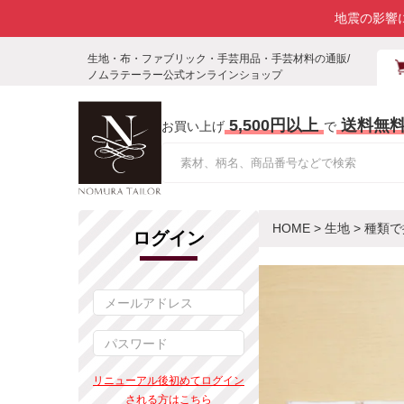
地震の影響
生地・布・ファブリック・手芸用品・手芸材料の通販/
ノムラテーラー公式オンラインショップ
5,500円以上
送料無
お買い上げ
で
HOME
>
生地
>
種類で
ログイン
リニューアル後初めてログイン
される方はこちら