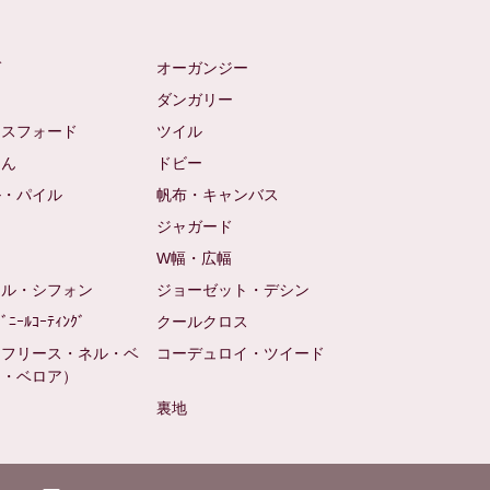
ゼ
オーガンジー
ム
ダンガリー
クスフォード
ツイル
めん
ドビー
ル・パイル
帆布・キャンバス
め
ジャガード
ト
W幅・広幅
ール・シフォン
ジョーゼット・デシン
ﾋﾞﾆｰﾙｺｰﾃｨﾝｸﾞ
クールクロス
（フリース・ネル・ベ
コーデュロイ・ツイード
ン・ベロア）
裏地