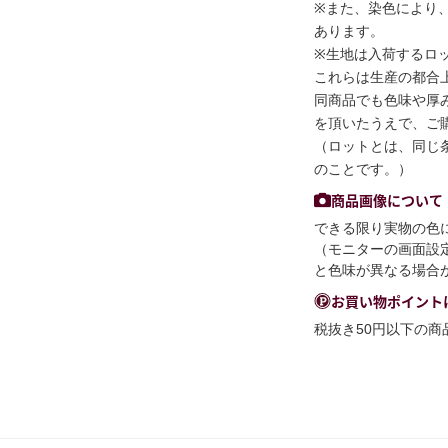
※また、染色により
あります。
※生地は入荷するロ
これらは生産の都合
同商品でも色味や厚
を頂いたうえで、ご
（ロットとは、同じ
のことです。）
商品画像について
できる限り実物の色
（モニターの画面設
と色味が異なる場合
お買い物ポイント
税抜き50円以下の