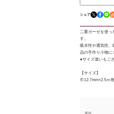
シェア
二重ガーゼを使っ
す。
吸水性や通気性、
品の手作り小物に
●サイズ違いもご
【サイズ】
巾12.7mm×2.5ｍ
素材