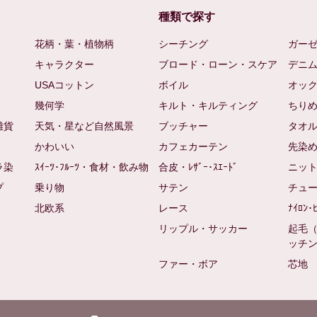
種類で探す
花柄・葉・植物柄
シーチング
ガー
キャラクター
ブロード・ローン・スケア
デニ
USAコットン
ボイル
オッ
幾何学
キルト・キルティング
ちり
雑貨
天気・星など自然風景
ブッチャー
タオ
かわいい
カフェカーテン
先染
ラ染
ｽｲｰﾂ･ﾌﾙｰﾂ・食材・飲み物
合皮・ﾚｻﾞｰ･ｽｴｰﾄﾞ
ニッ
プ
乗り物
サテン
チュ
北欧系
レース
ﾅｲﾛﾝ･
リップル・サッカー
起毛
ッチ
ファー・ボア
芯地