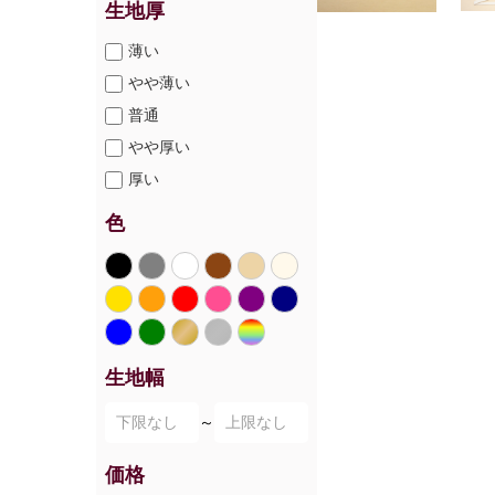
生地厚
薄い
やや薄い
普通
やや厚い
厚い
色
生地幅
～
価格