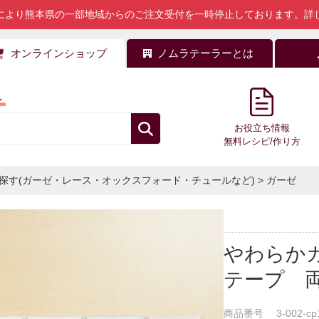
により熊本県の一部地域からのご注文受付を一時停止しております。
詳
オンラインショップ
ノムラテーラーとは
料
お役立ち情報
無料レシピ/作り方
探す(ガーゼ・レース・オックスフォード・チュールなど)
>
ガーゼ
やわらか
テープ 両
商品番号
3-002-cp