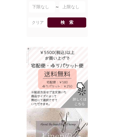
～
検 索
クリア