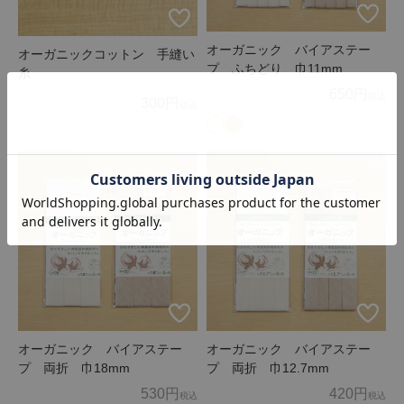
オーガニック バイアステー
オーガニックコットン 手縫い
プ ふちどり 巾11mm
糸
650円
税込
300円
税込
オーガニック バイアステー
オーガニック バイアステー
プ 両折 巾18mm
プ 両折 巾12.7mm
530円
420円
税込
税込