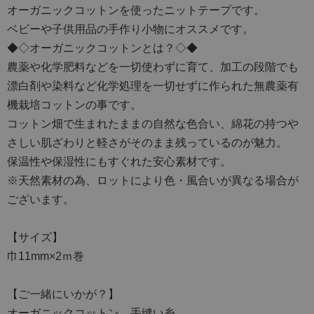
オーガニックコットンを使ったニットテープです。
ベビーや子供用品の手作り小物にオススメです。
◆◇オーガニックコットンとは？◇◆
農薬や化学肥料などを一切使わずに育て、加工の段階でも
漂白剤や染料など化学処理を一切せずに作られた無農薬有
機栽培コットンの事です。
コットン畑で生まれたままの自然な色合い、綿花の持つや
さしい肌ざわりと軽さがそのまま残っているのが魅力。
保温性や保湿性にもすぐれた安心素材です。
※天然素材の為、ロットにより色・風合いが異なる場合が
ございます。
【サイズ】
巾11mm×2ｍ巻
【ご一緒にいかが？】
オーガニックコットン 手縫い糸