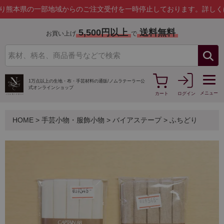
一部地域からのご注文受付を一時停止しております。
詳しくはこちら
5,500円以上
送料無料
お買い上げ
で
1万点以上の生地・布・手芸材料の通販/
ノムラテーラー公
式オンラインショップ
メニュー
カート
ログイン
HOME
>
手芸小物・服飾小物
>
バイアステープ
>
ふちどり