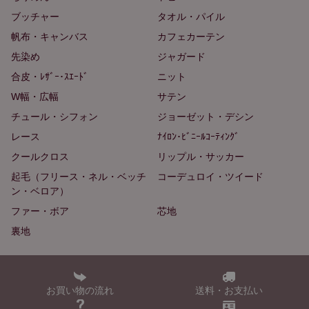
ブッチャー
タオル・パイル
帆布・キャンバス
カフェカーテン
先染め
ジャガード
合皮・ﾚｻﾞｰ･ｽｴｰﾄﾞ
ニット
W幅・広幅
サテン
チュール・シフォン
ジョーゼット・デシン
レース
ﾅｲﾛﾝ･ﾋﾞﾆｰﾙｺｰﾃｨﾝｸﾞ
クールクロス
リップル・サッカー
起毛（フリース・ネル・ベッチ
コーデュロイ・ツイード
ン・ベロア）
ファー・ボア
芯地
裏地
お買い物の流れ
送料・お支払い