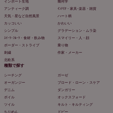
インポート生地
幾何学
アンティーク調
ｲﾝﾃﾘｱ・家具･楽器・雑貨
天気・星など自然風景
ハート柄
カッコいい
かわいい
シンプル
グラデーション・ムラ染
ｽｲｰﾂ･ﾌﾙｰﾂ・食材・飲み物
スマイリー・人・顔
ボーダー・ストライプ
乗り物
刺繍
作家・メーカー
北欧系
種類で探す
シーチング
ガーゼ
オーガンジー
ブロード・ローン・スケア
デニム
ダンガリー
ボイル
オックスフォード
ツイル
キルト・キルティング
ちりめん
ドビー