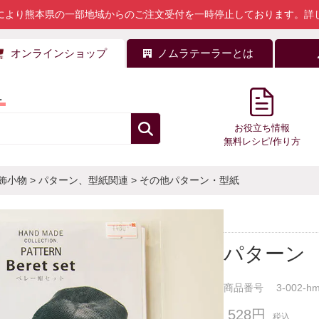
により熊本県の一部地域からのご注文受付を一時停止しております。
詳
オンラインショップ
ノムラテーラーとは
料
お役立ち情報
無料レシピ/作り方
飾小物
>
パターン、型紙関連
>
その他パターン・型紙
パターン
商品番号
3-002-h
528円
税込