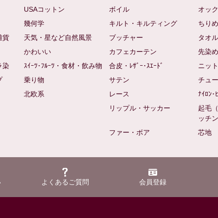
USAコットン
ボイル
オッ
幾何学
キルト・キルティング
ちり
雑貨
天気・星など自然風景
ブッチャー
タオ
かわいい
カフェカーテン
先染
ラ染
ｽｲｰﾂ･ﾌﾙｰﾂ・食材・飲み物
合皮・ﾚｻﾞｰ･ｽｴｰﾄﾞ
ニッ
プ
乗り物
サテン
チュ
北欧系
レース
ﾅｲﾛﾝ･
リップル・サッカー
起毛
ッチ
ファー・ボア
芯地
い
よくあるご質問
会員登録