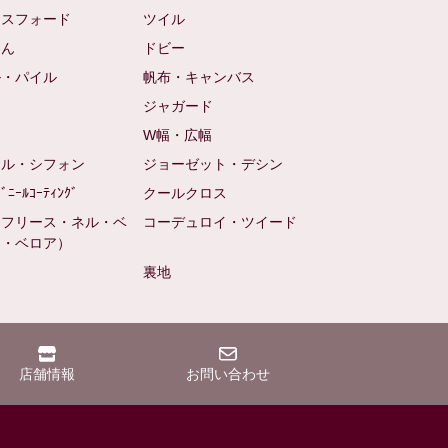
クスフォード
ツイル
めん
ドビー
ル・パイル
帆布・キャンバス
め
ジャガード
ト
W幅・広幅
ール・シフォン
ジョーゼット・デシン
ﾋﾞﾆｰﾙｺｰﾃｨﾝｸﾞ
クールクロス
（フリース・ネル・ベ
コーデュロイ・ツイード
ン・ベロア）
裏地
店舗情報
お問い合わせ