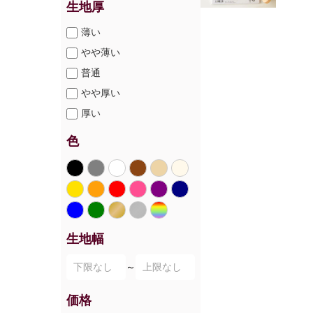
生地厚
薄い
やや薄い
普通
やや厚い
厚い
色
生地幅
～
価格