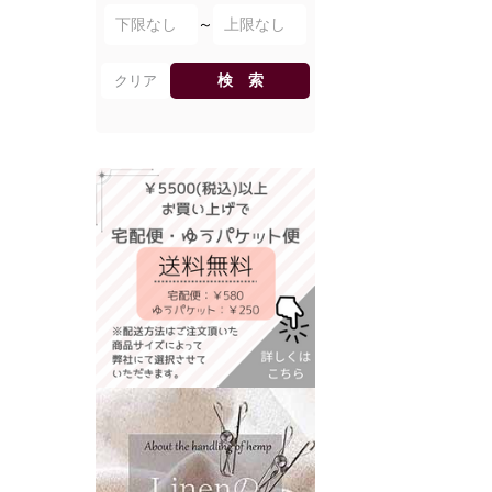
～
検 索
クリア