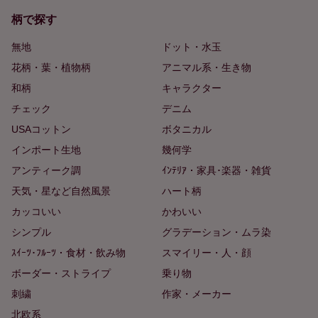
柄で探す
無地
ドット・水玉
花柄・葉・植物柄
アニマル系・生き物
和柄
キャラクター
チェック
デニム
USAコットン
ボタニカル
インポート生地
幾何学
アンティーク調
ｲﾝﾃﾘｱ・家具･楽器・雑貨
天気・星など自然風景
ハート柄
カッコいい
かわいい
シンプル
グラデーション・ムラ染
ｽｲｰﾂ･ﾌﾙｰﾂ・食材・飲み物
スマイリー・人・顔
ボーダー・ストライプ
乗り物
刺繍
作家・メーカー
北欧系