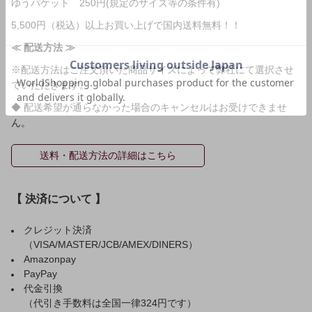
ゆうパケット 250円(規定のサイズ等の条件有)
5,500円（税込）以上お買い上げで国内送料無料！！
≪ 配送方法 ≫
※配送方法はご注文頂いた商品サイズによって弊社にて選択させ
ていただきます。
◆ 配送希望が通らなかった場合のキャンセルはお受けできませ
ん。
送料・配送方法の詳細はこちら
【 決済について 】
クレジット決済
（VISA/MASTER/JCB/AMEX/DINERS）
Amazonpay
PayPay
代金引換
（代引き手数料は全国一律324円です）