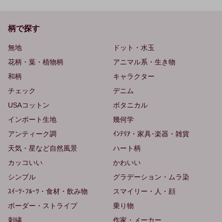
柄で探す
無地
ドット・水玉
花柄・葉・植物柄
アニマル系・生き物
和柄
キャラクター
チェック
デニム
USAコットン
ボタニカル
インポート生地
幾何学
アンティーク調
ｲﾝﾃﾘｱ・家具･楽器・雑貨
天気・星など自然風景
ハート柄
カッコいい
かわいい
シンプル
グラデーション・ムラ染
ｽｲｰﾂ･ﾌﾙｰﾂ・食材・飲み物
スマイリー・人・顔
ボーダー・ストライプ
乗り物
刺繍
作家・メーカー