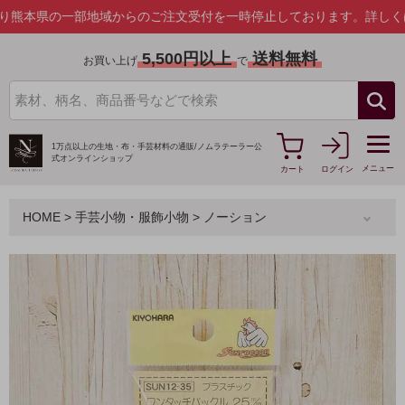
の一部地域からのご注文受付を一時停止しております。
詳しくはこちら
5,500円以上
送料無料
お買い上げ
で
1万点以上の生地・布・手芸材料の通販/
ノムラテーラー公
式オンラインショップ
メニュー
カート
ログイン
HOME
>
手芸小物・服飾小物
>
ノーション