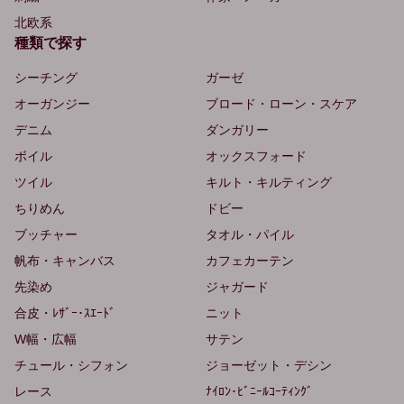
北欧系
種類で探す
シーチング
ガーゼ
オーガンジー
ブロード・ローン・スケア
デニム
ダンガリー
ボイル
オックスフォード
ツイル
キルト・キルティング
ちりめん
ドビー
ブッチャー
タオル・パイル
帆布・キャンバス
カフェカーテン
先染め
ジャガード
合皮・ﾚｻﾞｰ･ｽｴｰﾄﾞ
ニット
W幅・広幅
サテン
チュール・シフォン
ジョーゼット・デシン
レース
ﾅｲﾛﾝ･ﾋﾞﾆｰﾙｺｰﾃｨﾝｸﾞ