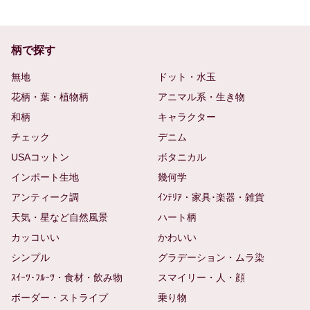
柄で探す
無地
ドット・水玉
花柄・葉・植物柄
アニマル系・生き物
和柄
キャラクター
チェック
デニム
USAコットン
ボタニカル
インポート生地
幾何学
アンティーク調
ｲﾝﾃﾘｱ・家具･楽器・雑貨
天気・星など自然風景
ハート柄
カッコいい
かわいい
シンプル
グラデーション・ムラ染
ｽｲｰﾂ･ﾌﾙｰﾂ・食材・飲み物
スマイリー・人・顔
ボーダー・ストライプ
乗り物