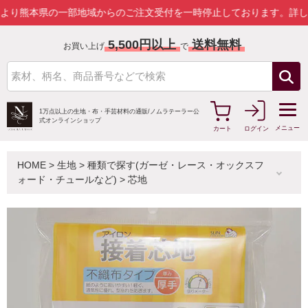
本県の一部地域からのご注文受付を一時停止しております。
詳しくはこ
5,500円以上
送料無料
お買い上げ
で
1万点以上の生地・布・手芸材料の通販/
ノムラテーラー公
式オンラインショップ
メニュー
カート
ログイン
HOME
>
生地
>
種類で探す(ガーゼ・レース・オックスフ
ォード・チュールなど)
>
芯地