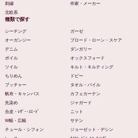
刺繍
作家・メーカー
北欧系
種類で探す
シーチング
ガーゼ
オーガンジー
ブロード・ローン・スケア
デニム
ダンガリー
ボイル
オックスフォード
ツイル
キルト・キルティング
ちりめん
ドビー
ブッチャー
タオル・パイル
帆布・キャンバス
カフェカーテン
先染め
ジャガード
合皮・ﾚｻﾞｰ･ｽｴｰﾄﾞ
ニット
W幅・広幅
サテン
チュール・シフォン
ジョーゼット・デシン