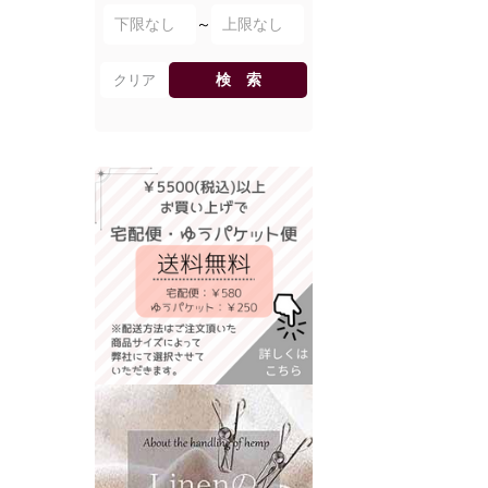
～
検 索
クリア