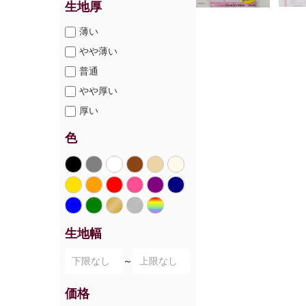
生地厚
薄い
やや薄い
普通
やや厚い
厚い
色
生地幅
～
価格