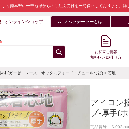
により熊本県の一部地域からのご注文受付を一時停止しております。
詳
オンラインショップ
ノムラテーラーとは
料
お役立ち情報
無料レシピ/作り方
探す(ガーゼ・レース・オックスフォード・チュールなど)
>
芯地
アイロン
プ-厚手(
商品番号
3-002-su