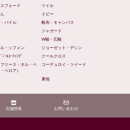
クスフォード
ツイル
めん
ドビー
ル・パイル
帆布・キャンバス
め
ジャガード
ト
W幅・広幅
ール・シフォン
ジョーゼット・デシン
ﾋﾞﾆｰﾙｺｰﾃｨﾝｸﾞ
クールクロス
（フリース・ネル・ベ
コーデュロイ・ツイード
ン・ベロア）
裏地
店舗情報
お問い合わせ