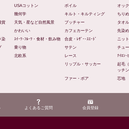
USAコットン
ボイル
オッ
幾何学
キルト・キルティング
ちり
雑貨
天気・星など自然風景
ブッチャー
タオ
かわいい
カフェカーテン
先染
ラ染
ｽｲｰﾂ･ﾌﾙｰﾂ・食材・飲み物
合皮・ﾚｻﾞｰ･ｽｴｰﾄﾞ
ニッ
プ
乗り物
サテン
チュ
北欧系
レース
ﾅｲﾛﾝ･
リップル・サッカー
起毛
ッチ
ファー・ボア
芯地
い
よくあるご質問
会員登録