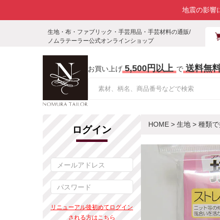
地震の影響
生地・布・ファブリック・手芸用品・手芸材料の通販/
ノムラテーラー公式オンラインショップ
5,500円以上
送料無
お買い上げ
で
HOME
>
生地
>
種類で
ログイン
リニューアル後初めてログイン
される方はこちら