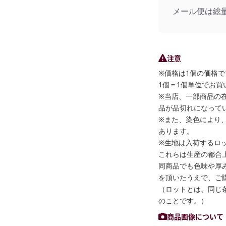
メール便は総
注意
※価格は1個の価格で
1個＝1個単位でお買
※当店、一部商品の
品が品切れになって
※また、染色により
あります。
※生地は入荷するロ
これらは生産の都合
同商品でも色味や厚
を頂いたうえで、ご
（ロットとは、同じ
のことです。）
商品画像について