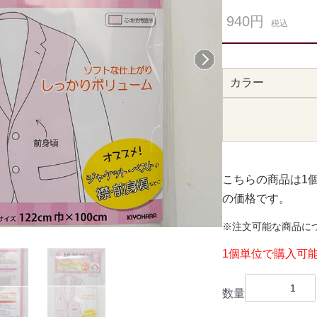
940円
税込
次へ
カラー
こちらの商品は1
の価格です。
※注文可能な商品に
1個単位で購入可
数量