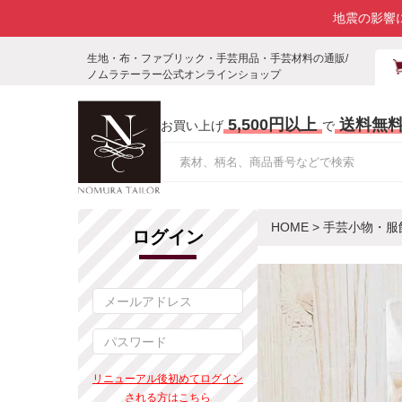
地震の影響
生地・布・ファブリック・手芸用品・手芸材料の通販/
ノムラテーラー公式オンラインショップ
5,500円以上
送料無
お買い上げ
で
HOME
>
手芸小物・服
ログイン
リニューアル後初めてログイン
される方はこちら