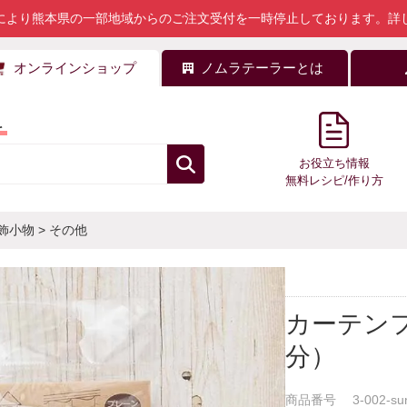
により熊本県の一部地域からのご注文受付を一時停止しております。
詳
オンラインショップ
ノムラテーラーとは
料
お役立ち情報
無料レシピ/作り方
飾小物
>
その他
カーテンフ
分）
商品番号
3-002-su