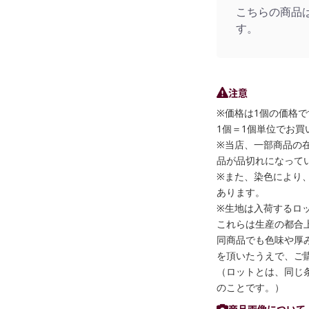
こちらの商品
す。
注意
※価格は1個の価格で
1個＝1個単位でお買
※当店、一部商品の
品が品切れになって
※また、染色により
あります。
※生地は入荷するロ
これらは生産の都合
同商品でも色味や厚
を頂いたうえで、ご
（ロットとは、同じ
のことです。）
商品画像について