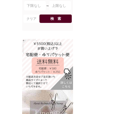
～
検 索
クリア