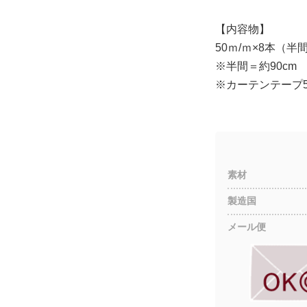
【内容物】
50ｍ/ｍ×8本（半
※半間＝約90cm
※カーテンテープ5
素材
製造国
メール便