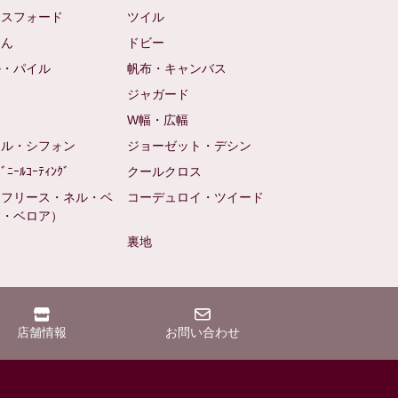
クスフォード
ツイル
めん
ドビー
ル・パイル
帆布・キャンバス
め
ジャガード
ト
W幅・広幅
ール・シフォン
ジョーゼット・デシン
ﾋﾞﾆｰﾙｺｰﾃｨﾝｸﾞ
クールクロス
（フリース・ネル・ベ
コーデュロイ・ツイード
ン・ベロア）
裏地
店舗情報
お問い合わせ