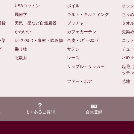
USAコットン
ボイル
オッ
幾何学
キルト・キルティング
ちり
雑貨
天気・星など自然風景
ブッチャー
タオ
かわいい
カフェカーテン
先染
ラ染
ｽｲｰﾂ･ﾌﾙｰﾂ・食材・飲み物
合皮・ﾚｻﾞｰ･ｽｴｰﾄﾞ
ニッ
プ
乗り物
サテン
チュ
北欧系
レース
ﾅｲﾛﾝ･
リップル・サッカー
起毛
ッチ
ファー・ボア
芯地
い
よくあるご質問
会員登録