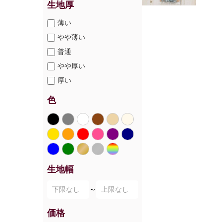
生地厚
薄い
やや薄い
普通
やや厚い
厚い
色
生地幅
～
価格