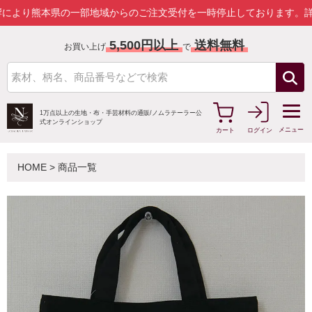
熊本県の一部地域からのご注文受付を一時停止しております。
詳しくは
5,500円以上
送料無料
お買い上げ
で
1万点以上の生地・布・手芸材料の通販/
ノムラテーラー公
式オンラインショップ
メニュー
カート
ログイン
HOME
>
商品一覧