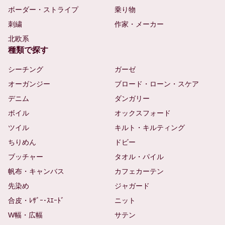
ボーダー・ストライプ
乗り物
刺繍
作家・メーカー
北欧系
種類で探す
シーチング
ガーゼ
オーガンジー
ブロード・ローン・スケア
デニム
ダンガリー
ボイル
オックスフォード
ツイル
キルト・キルティング
ちりめん
ドビー
ブッチャー
タオル・パイル
帆布・キャンバス
カフェカーテン
先染め
ジャガード
合皮・ﾚｻﾞｰ･ｽｴｰﾄﾞ
ニット
W幅・広幅
サテン