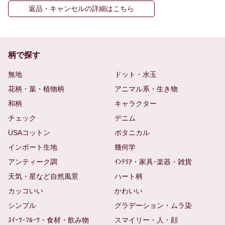
返品・キャンセルの詳細はこちら
柄で探す
無地
ドット・水玉
花柄・葉・植物柄
アニマル系・生き物
和柄
キャラクター
チェック
デニム
USAコットン
ボタニカル
インポート生地
幾何学
アンティーク調
ｲﾝﾃﾘｱ・家具･楽器・雑貨
天気・星など自然風景
ハート柄
カッコいい
かわいい
シンプル
グラデーション・ムラ染
ｽｲｰﾂ･ﾌﾙｰﾂ・食材・飲み物
スマイリー・人・顔