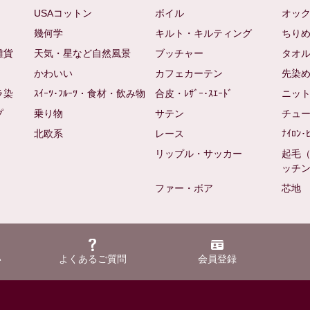
USAコットン
ボイル
オッ
幾何学
キルト・キルティング
ちり
雑貨
天気・星など自然風景
ブッチャー
タオ
かわいい
カフェカーテン
先染
ラ染
ｽｲｰﾂ･ﾌﾙｰﾂ・食材・飲み物
合皮・ﾚｻﾞｰ･ｽｴｰﾄﾞ
ニッ
プ
乗り物
サテン
チュ
北欧系
レース
ﾅｲﾛﾝ･
リップル・サッカー
起毛
ッチ
ファー・ボア
芯地
い
よくあるご質問
会員登録