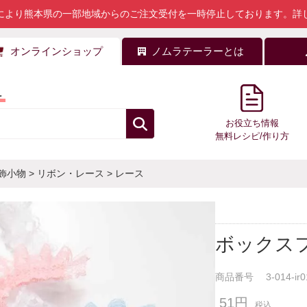
により熊本県の一部地域からのご注文受付を一時停止しております。
詳
オンラインショップ
ノムラテーラーとは
料
お役立ち情報
無料レシピ/作り方
飾小物
>
リボン・レース
>
レース
ボックス
商品番号
3-014-ir
51円
税込