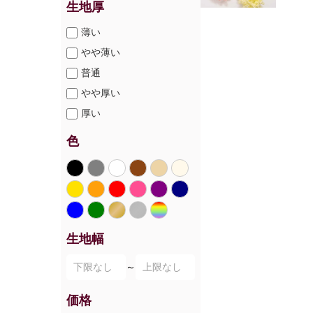
生地厚
薄い
やや薄い
普通
やや厚い
厚い
色
生地幅
～
価格