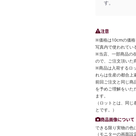
す。
注意
※価格は10cmの価
写真内で使われている
※当店、一部商品の
ので、ご注文頂いた
※商品は入荷するロ
れらは生産の都合上
前回ご注文と同じ商
を予めご理解をいた
ます。
（ロットとは、同じ
とです。）
商品画像について
できる限り実物の色
（モニターの画面設