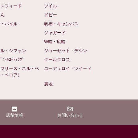
クスフォード
ツイル
めん
ドビー
ル・パイル
帆布・キャンバス
め
ジャガード
ト
W幅・広幅
ール・シフォン
ジョーゼット・デシン
ﾋﾞﾆｰﾙｺｰﾃｨﾝｸﾞ
クールクロス
（フリース・ネル・ベ
コーデュロイ・ツイード
ン・ベロア）
裏地
店舗情報
お問い合わせ