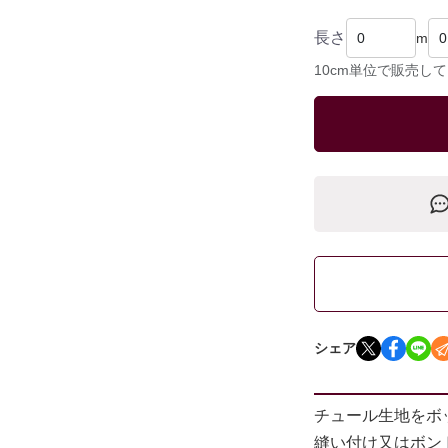
長さ
m
10cm単位で販売し
シェア
チュール生地をボ
縫い付け又はボン