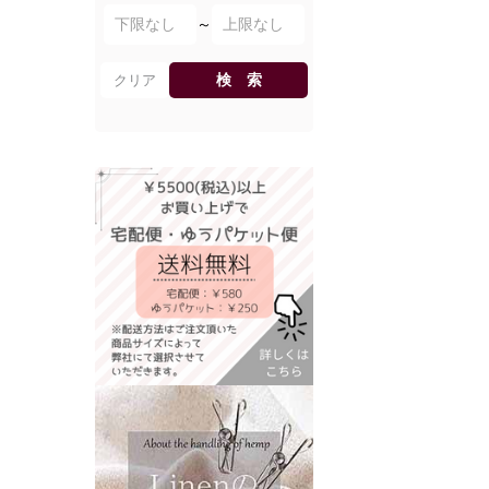
～
検 索
クリア