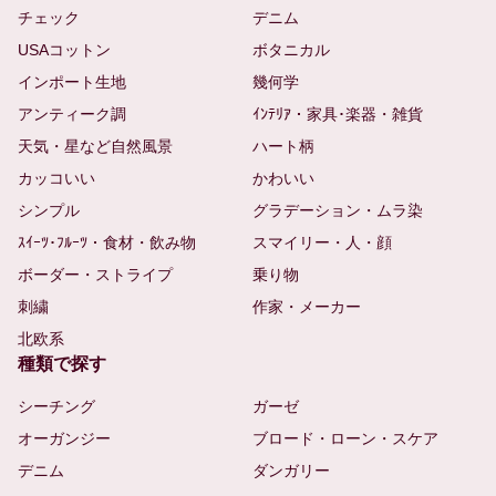
チェック
デニム
USAコットン
ボタニカル
インポート生地
幾何学
アンティーク調
ｲﾝﾃﾘｱ・家具･楽器・雑貨
天気・星など自然風景
ハート柄
カッコいい
かわいい
シンプル
グラデーション・ムラ染
ｽｲｰﾂ･ﾌﾙｰﾂ・食材・飲み物
スマイリー・人・顔
ボーダー・ストライプ
乗り物
刺繍
作家・メーカー
北欧系
種類で探す
シーチング
ガーゼ
オーガンジー
ブロード・ローン・スケア
デニム
ダンガリー