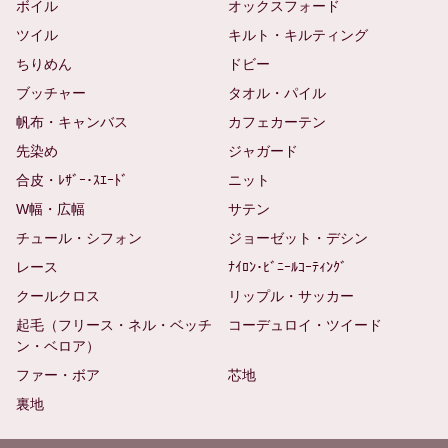
ボイル
オックスフォード
ツイル
キルト・キルティング
ちりめん
ドビー
ブッチャー
タオル・パイル
帆布・キャンバス
カフェカーテン
先染め
ジャガード
合皮・ﾚｻﾞｰ･ｽｴｰﾄﾞ
ニット
W幅・広幅
サテン
チュール・シフォン
ジョーゼット・デシン
レース
ﾅｲﾛﾝ･ﾋﾞﾆｰﾙｺｰﾃｨﾝｸﾞ
クールクロス
リップル・サッカー
起毛（フリース・ネル・ベッチ
コーデュロイ・ツイード
ン・ベロア）
ファー・ボア
芯地
裏地