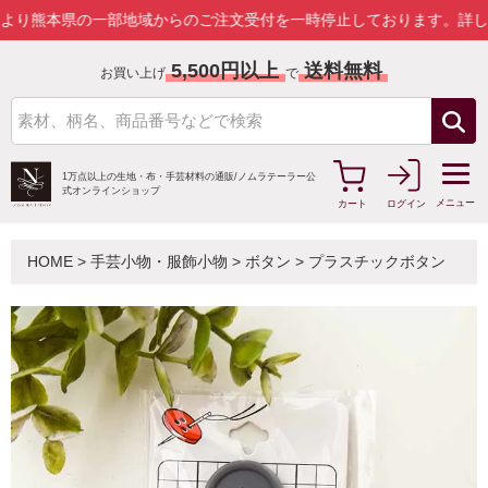
県の一部地域からのご注文受付を一時停止しております。
詳しくはこち
5,500円以上
送料無料
お買い上げ
で
1万点以上の生地・布・手芸材料の通販/
ノムラテーラー公
式オンラインショップ
メニュー
カート
ログイン
HOME
>
手芸小物・服飾小物
>
ボタン
>
プラスチックボタン