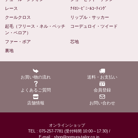
レース
ﾅｲﾛﾝ･ﾋﾞﾆｰﾙｺｰﾃｨﾝｸﾞ
クールクロス
リップル・サッカー
起毛（フリース・ネル・ベッチ
コーデュロイ・ツイード
ン・ベロア）
ファー・ボア
芯地
裏地
お買い物の流れ
送料・お支払い
よくあるご質問
会員登録
店舗情報
お問い合わせ
オンラインショップ
TEL : 075-257-7781 (受付時間 10:00～17:30) /
E-mail : shop@nomura-tailor.co.jp