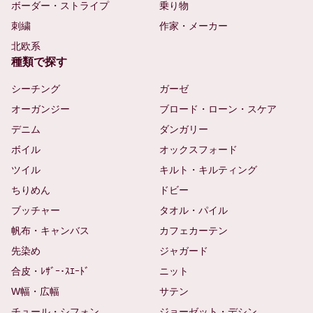
ボーダー・ストライプ
乗り物
刺繍
作家・メーカー
北欧系
種類で探す
シーチング
ガーゼ
オーガンジー
ブロード・ローン・スケア
デニム
ダンガリー
ボイル
オックスフォード
ツイル
キルト・キルティング
ちりめん
ドビー
ブッチャー
タオル・パイル
帆布・キャンバス
カフェカーテン
先染め
ジャガード
合皮・ﾚｻﾞｰ･ｽｴｰﾄﾞ
ニット
W幅・広幅
サテン
チュール・シフォン
ジョーゼット・デシン