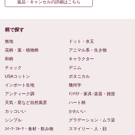
返品・キャンセルの詳細はこちら
柄で探す
無地
ドット・水玉
花柄・葉・植物柄
アニマル系・生き物
和柄
キャラクター
チェック
デニム
USAコットン
ボタニカル
インポート生地
幾何学
アンティーク調
ｲﾝﾃﾘｱ・家具･楽器・雑貨
天気・星など自然風景
ハート柄
カッコいい
かわいい
シンプル
グラデーション・ムラ染
ｽｲｰﾂ･ﾌﾙｰﾂ・食材・飲み物
スマイリー・人・顔