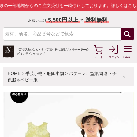
部地域からのご注文受付を一時停止しております。
詳しくはこちら
5,500円以上
送料無料
お買い上げ
で
1万点以上の生地・布・手芸材料の通販/
ノムラテーラー公
式オンラインショップ
メニュー
カート
ログイン
HOME
>
手芸小物・服飾小物
>
パターン、型紙関連
>
子
供服やベビー服